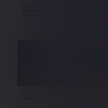
Das ISAQB Softwarearchitektur
Seminar
Mehr erfahren
Blog
KI-Kurse der Expleo Academy
Mehr erfahren