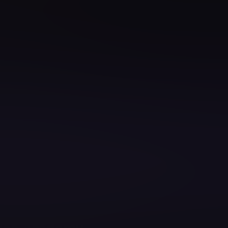
Architect
 Developer
ster
ter
omation Engineer
zen Ihres Teams gezielt stärken?
 zu gestalten, zu entwickeln und bereitzustellen.
pleo Academy