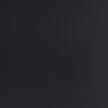
Testing with AI – sounds easy…
or challenging?
Mehr erfahren
Leadership
Leadership: Entwicklung und
Durchführung eines Leadership
Development Centres –
Fallstudie