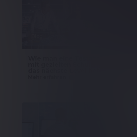
Blog
Wie man eine Testabteilung
mit gezielten Schulungen auf
das nächste Level hebt
Mehr erfahren