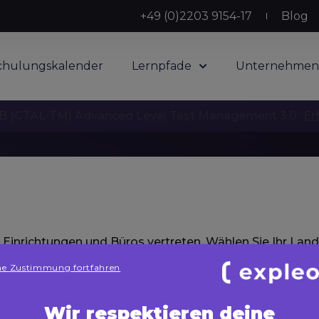
+49 (0)2203 9154-17
Blog
chulungskalender
Lernpfade
Unternehmen
 (CTAL-TM) Advanced Level Test Management 3.0
Er
ikel
n Einrichtungen und Büros vertreten. Wählen Sie Ihr Land
e Zustimmung fortfahren
Wir respektieren deine