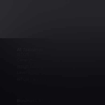
AI Trainings
Prozesse
ISTQB Certified Tester – Testen mit
ASPICE
Generativer AI (CT-GenAI)
Quality 
ISTQB Certified Tester Foundation
Lean Six 
Level powered by GenAI
Agile/Sc
ISTQB Certified Tester AI Testing
DevOps
Business Analysis
Softwar