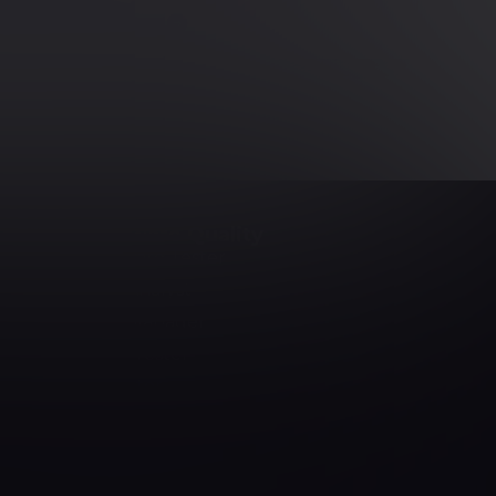
Mehr erfahren
Software Quality
Software Tester
Test Analyst
Test Manager
Agile Tester
AI Tester