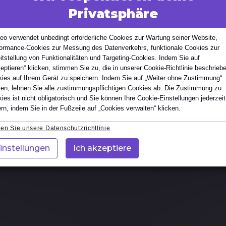
ich
Privatsphäre
blicke
und
Updates
zu unseren
Trainingsangeboten
,
eo verwendet unbedingt erforderliche Cookies zur Wartung seiner Website,
ormance-Cookies zur Messung des Datenverkehrs, funktionale Cookies zur
iert und inspiriert zu bleiben.
German
Portugal
itstellung von Funktionalitäten und Targeting-Cookies. Indem Sie auf
eptieren“ klicken, stimmen Sie zu, die in unserer Cookie-Richtlinie beschrieb
ies auf Ihrem Gerät zu speichern. Indem Sie auf „Weiter ohne Zustimmung“
ken, lehnen Sie alle zustimmungspflichtigen Cookies ab. Die Zustimmung zu
ies ist nicht obligatorisch und Sie können Ihre Cookie-Einstellungen jederzeit
rn, indem Sie in der Fußzeile auf „Cookies verwalten“ klicken.
en Sie unsere Datenschutzrichtlinie
instellungen
Ich akzeptiere