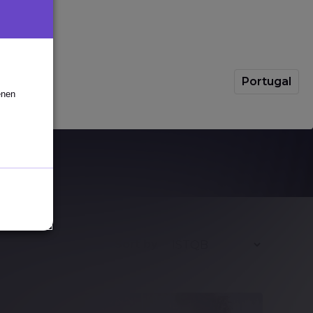
 relevanten
Branchentrends
und
Portugal
enen
Sort by