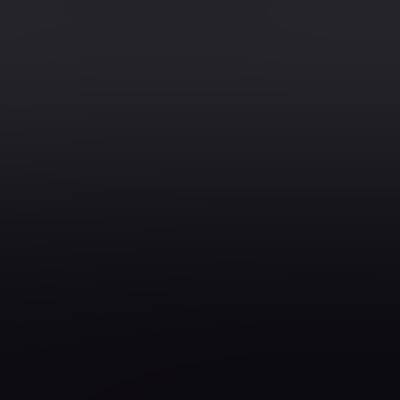
1
2
3
 / Agilität
Zertifizierungen
IREB
Management
ISAQB
Sigma
Scrum
rum
ISTQB
e Engineering