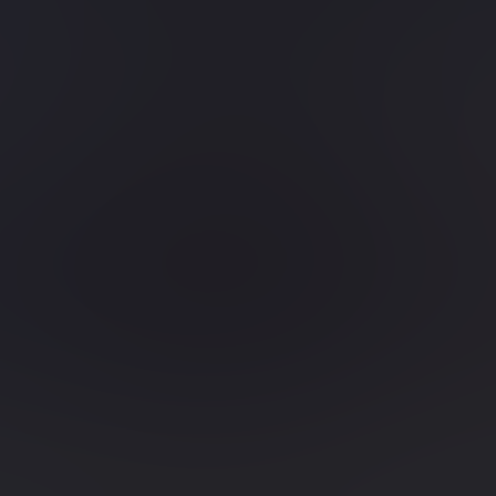
Das neue ISTQB Advanced
Level Test Automation
Engineer 2.0 Seminar
Mehr erfahren
Blog
Wie laufen unsere
Onlineschulungen ab?
Mehr erfahren