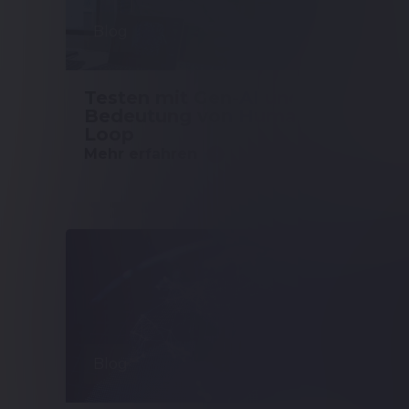
Blog
Testen mit Gen-AI und die
Bedeutung von Human in the
Loop
Mehr erfahren
Blog