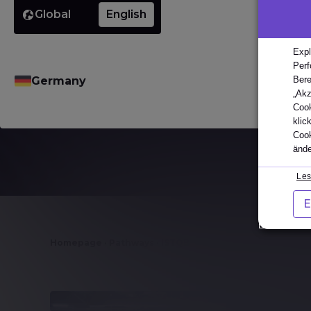
Willkommen in unserem Blog-Artikel-Bere
Global
English
Hier finden Sie die neuesten
Nachrichten
,
Ein
Expertenperspektiven
.
Expl
Perf
Entdecken Sie unsere
Blog-Artikel
, um inform
Germany
Bere
„Akz
Cook
klic
Cook
ände
Les
E
Homepage
·
Pathways
·
ISTQB