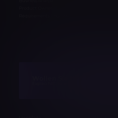
Business Analyst
Software 
Product Owner
Software
Requirements Engineer
Scrum Ma
Agile Tes
Test Aut
Wollen Sie die Kompeten
Expleo hilft Ihnen, passgenaue Trainings
Über die Ex
Lernpfade