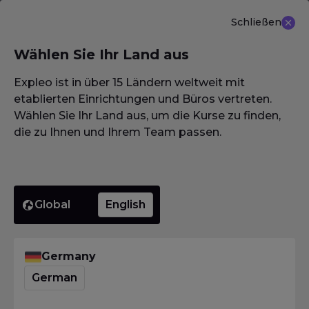
Schließen
DE
Wählen Sie Ihr Land aus
NEU ANGEBOT: ISTQB (CTAL-TM) Advanced Level
Test Management 3.0
Erfahren Sie mehr
Expleo ist in über 15 Ländern weltweit mit
etablierten Einrichtungen und Büros vertreten.
Wählen Sie Ihr Land aus, um die Kurse zu finden,
die zu Ihnen und Ihrem Team passen.
Global
English
Germany
German