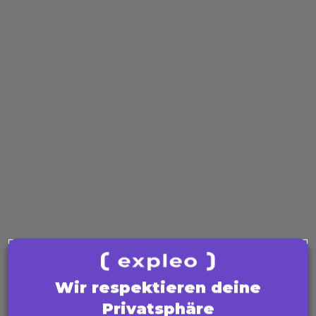
there’s no doubt we can take our company to new
heights — maybe even sky high
Book your ISTQB CT-GenAI training
here
now.
Contact us! 02203 9154 17 or by email at
academy-
dach@expleogroup.com
Wir respektieren deine
Privatsphäre