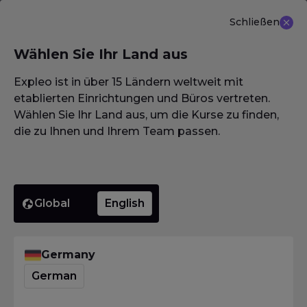
Schließen
DE
Wählen Sie Ihr Land aus
NEU ANGEBOT: ISTQB (CTAL-TM) Advanced Level
Test Management 3.0
Erfahren Sie mehr
Expleo ist in über 15 Ländern weltweit mit
etablierten Einrichtungen und Büros vertreten.
Wählen Sie Ihr Land aus, um die Kurse zu finden,
die zu Ihnen und Ihrem Team passen.
Homepage
·
Pathways
·
Product owner
Product owner
Ein Product Owner (PO) ist eine Schlüsselrolle in
agilen und Scrum-Teams. Er definiert die
Produktvision, priorisiert das Product Backlog und
Global
English
stellt sicher, dass Features maximalen
geschäftlichen Mehrwert liefern. Als Schnittstelle
zwischen Stakeholdern, Kunden und
Germany
Entwicklungsteam sorgt er dafür, dass
German
Anforderungen mit strategischen Zielen und
Nutzerbedürfnissen übereinstimmen