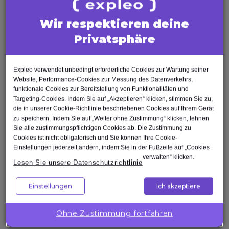
Business
Process
Business
Bus
Analyses
Management
Analyses
Ana
Wir respektieren deine
Requirements
Project
Re
BCS
Privatsphäre
engineer
Manager
en
Certification
Courses
in
Ein
in
Requirements
Projektmanager
Requ
Expleo verwendet unbedingt erforderliche Cookies zur Wartung seiner
Business
Engineer
(PM)
Engi
Website, Performance-Cookies zur Messung des Datenverkehrs,
Analyst
funktionale Cookies zur Bereitstellung von Funktionalitäten und
spielt
ist
spiel
Ein
Targeting-Cookies. Indem Sie auf „Akzeptieren“ klicken, stimmen Sie zu,
eine
verantwortlich
eine
die in unserer Cookie-Richtlinie beschriebenen Cookies auf Ihrem Gerät
Business
entscheidende
für
ents
zu speichern. Indem Sie auf „Weiter ohne Zustimmung“ klicken, lehnen
Analyst
Rolle
die
Rolle
Sie alle zustimmungspflichtigen Cookies ab. Die Zustimmung zu
(BA)
Cookies ist nicht obligatorisch und Sie können Ihre Cookie-
dabei,
Planung,
dabei
spielt
Einstellungen jederzeit ändern, indem Sie in der Fußzeile auf „Cookies
sicherzustellen,
Umsetzung
siche
verwalten“ klicken.
eine
Lesen Sie unsere Datenschutzrichtlinie
dass
und
dass
Schlüsselrolle
Software-
Überwachung
Soft
bei
Einstellungen
Ich akzeptiere
und
von
und
der
Systementwicklungsprojekte
Projekten,
Syst
Identifizierung
Ohne Zustimmung fortfahren
die
um
die
von
Business-
sicherzustellen,
Busin