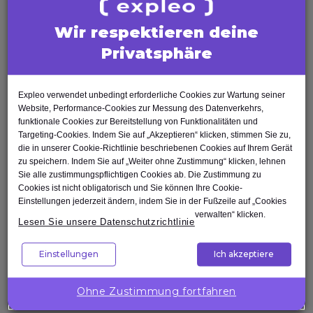
Scrum
Scrum
Business
Bus
Wir respektieren deine
Analyses
Ana
BCS
BCS
Certification
Certification
Privatsphäre
Courses
Lean
Courses
Lea
Six
Six
Product
Product
Sigma
Sig
Expleo verwendet unbedingt erforderliche Cookies zur Wartung seiner
owner
owner
Website, Performance-Cookies zur Messung des Datenverkehrs,
Change
Ch
Ein
Ein
funktionale Cookies zur Bereitstellung von Funktionalitäten und
Manager
Ma
Targeting-Cookies. Indem Sie auf „Akzeptieren“ klicken, stimmen Sie zu,
Product
Product
die in unserer Cookie-Richtlinie beschriebenen Cookies auf Ihrem Gerät
Ein
Ein
Owner
Owner
zu speichern. Indem Sie auf „Weiter ohne Zustimmung“ klicken, lehnen
Change
Chan
(PO)
(PO)
Sie alle zustimmungspflichtigen Cookies ab. Die Zustimmung zu
Manager
Mana
ist
ist
Cookies ist nicht obligatorisch und Sie können Ihre Cookie-
ist
ist
Einstellungen jederzeit ändern, indem Sie in der Fußzeile auf „Cookies
eine
eine
verwalten“ klicken.
verantwortlich
vera
Schlüsselrolle
Schlüsselrolle
Lesen Sie unsere Datenschutzrichtlinie
für
für
und
und
die
die
Einstellungen
Ich akzeptiere
verantwortlich
verantwortlich
Planung,
Plan
für
für
Umsetzung
Ums
die
die
Ohne Zustimmung fortfahren
und
und
Definition
Definition