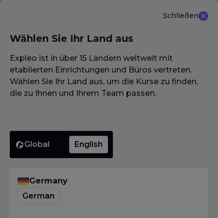
Schließen
DE
Wählen Sie Ihr Land aus
NEU ANGEBOT: ISTQB (CTAL-TM) Advanced Level
Test Management 3.0
Erfahren Sie mehr
Expleo ist in über 15 Ländern weltweit mit
etablierten Einrichtungen und Büros vertreten.
Wählen Sie Ihr Land aus, um die Kurse zu finden,
die zu Ihnen und Ihrem Team passen.
Homepage
·
Pathways
·
Scrum Master
Scrum Master
Ein Scrum Master unterstützt agile Teams dabei,
Scrum erfolgreich umzusetzen und sorgt für
reibungslose, effiziente Entwicklungsprozesse. Er
Global
English
organisiert und moderiert wichtige Scrum-
Meetings wie Sprint Planning, Daily Stand-ups,
Reviews und Retrospektiven und beseitigt
Germany
Hindernisse, die den Fortschritt des Teams
German
behindern.