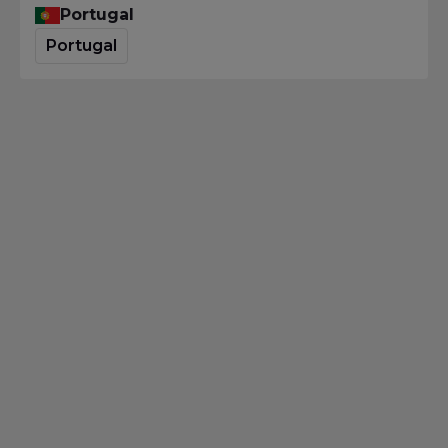
Portugal
Portugal
Blog
Das ISAQB Softwarearchitektur
Seminar
Homepage
·
Blog
·
Das ISAQB Softwarearchitektur Seminar
Wie entwickelt man eigentlich eine
Softwarearchitektur?