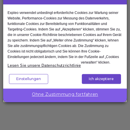
Expleo verwendet unbedingt erforderliche Cookies zur Wartung seiner
Website, Performance-Cookies zur Messung des Datenverkehrs,
funktionale Cookies zur Bereitstellung von Funktionalitäten und
Verwandte
Targeting-Cookies. Indem Sie auf „Akzeptieren“ klicken, stimmen Sie zu,
Alle
Blogartikel
die in unserer Cookie-Richtlinie beschriebenen Cookies auf Ihrem Gerät
Blogartikel
anzeigen
zu speichern. Indem Sie auf „Weiter ohne Zustimmung“ klicken, lehnen
Sie alle zustimmungspflichtigen Cookies ab. Die Zustimmung zu
Cookies ist nicht obligatorisch und Sie können Ihre Cookie-
Einstellungen jederzeit ändern, indem Sie in der Fußzeile auf „Cookies
verwalten“ klicken.
Lesen Sie unsere Datenschutzrichtlinie
Einstellungen
Ich akzeptiere
Blog
Ohne Zustimmung fortfahren
Wie man eine Testabteilung mit
gezielten Schulungen auf das
nächste Level hebt