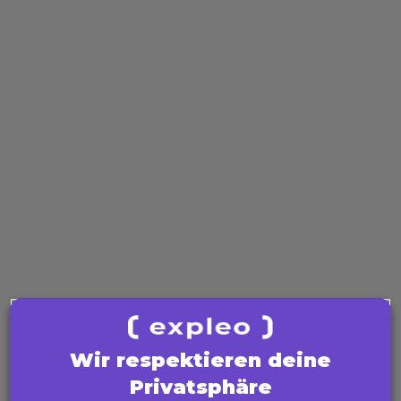
Im Kurs betrachten wir den gesamten
Architekturprozess – von den Grundlagen über
Methoden und Muster bis hin zur praktischen
Anwendung. Durch ein durchgängiges
Praxisbeispiel, Diskussionen und Erfahrungen aus
realen Projekten entsteht ein direkter Bezug zur
täglichen Arbeit in Architektur und Entwicklung.
Buchen Sie jetzt Ihr
iSAQB Certified Professional
for Software Architecture – Foundation Level
(CPSA-F)
oder vereinbaren Sie ein kostenloses
Beratungsgespräch — unsere Trainer
unterstützen Sie bei Prüfungsvorbereitung.
Kontaktieren Sie uns! 02203 9154 17 oder per
Mail an
academy-dach@expleogroup.com
Wir respektieren deine
Privatsphäre