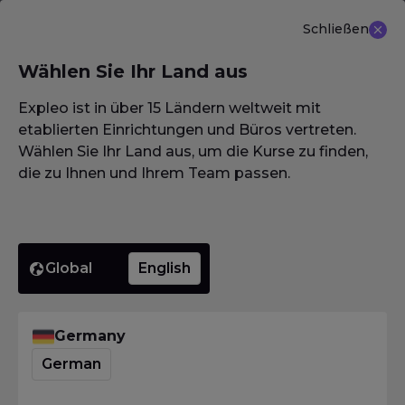
Schließen
DE
Wählen Sie Ihr Land aus
NEU ANGEBOT: ISTQB (CTAL-TM) Advanced Level
Test Management 3.0
Erfahren Sie mehr
Expleo ist in über 15 Ländern weltweit mit
etablierten Einrichtungen und Büros vertreten.
Wählen Sie Ihr Land aus, um die Kurse zu finden,
die zu Ihnen und Ihrem Team passen.
Global
English
Germany
German