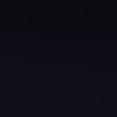
e Engineering
Architect
 Developer
ster
ter
omation Engineer
zen Ihres Teams gezielt stärken?
 zu gestalten, zu entwickeln und bereitzustellen.