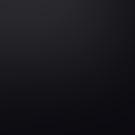
Suggest another date & time
 / Agilität
Zertifizierungen
IREB
Management
ISAQB
Sigma
Scrum
rum
ISTQB