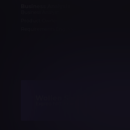
Business Analysis
Softwar
Business Analyst
Software 
Product Owner
Software
Requirements Engineer
Scrum Ma
Agile Tes
Test Aut
Wollen Sie die Kompeten
Expleo hilft Ihnen, passgenaue Trainings