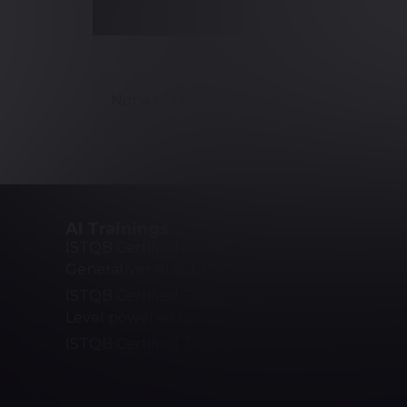
None of these dates work for you?
AI Trainings
Prozesse
ISTQB Certified Tester – Testen mit
ASPICE
Generativer AI (CT-GenAI)
Quality 
ISTQB Certified Tester Foundation
Lean Six 
Level powered by GenAI
Agile/Sc
ISTQB Certified Tester AI Testing
DevOps