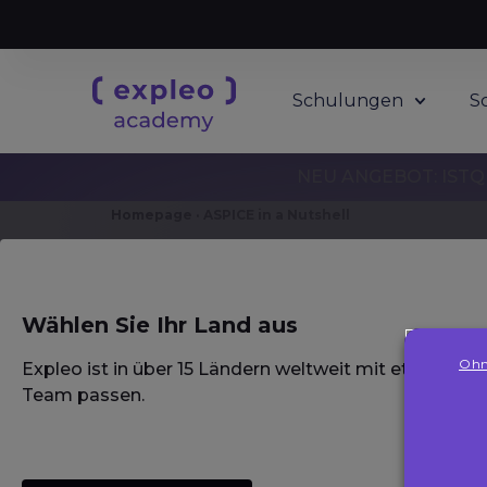
Schulungen
S
NEU ANGEBOT: ISTQB
Homepage
·
ASPICE in a Nutshell
ASPICE in a Nuts
Wählen Sie Ihr Land aus
Ohn
Expleo ist in über 15 Ländern weltweit mit etablierte
Team passen.
Description