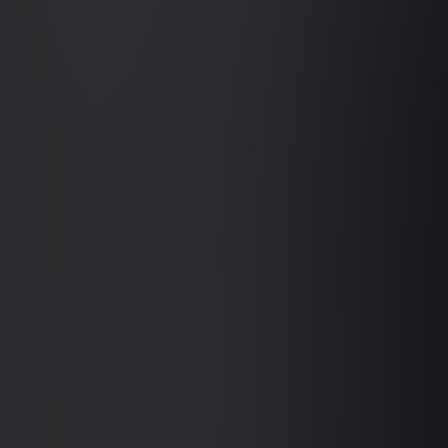
ung), Best‑Practice‑Vergleich zur
0 AM CEST
en
Online
Details ansehen
ST
n Prozessen zu Prozessgruppen sowie
ken“ sowie „Kaffee‑Tasting“ zur
€550.00
Logik
excl. MwSt
ive SPICE Pocket Guide (inkl.
udy Book für Prozessanalyse und
Register
e vertieft Evidenz‑Ableitung und
ktdiskussionen.
0 AM CEST
Online
Details ansehen
ST