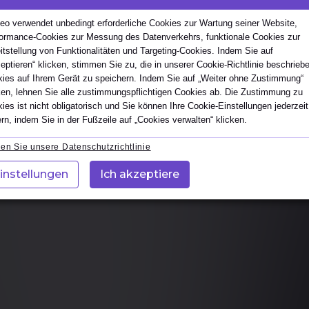
E 4.0 in 4 Stunden – optional
. Sie erhalten ein klares Verständnis
eo verwendet unbedingt erforderliche Cookies zur Wartung seiner Website,
dell, Prozess‑Assessment‑Modell,
ormance-Cookies zur Messung des Datenverkehrs, funktionale Cookies zur
ASPICE? Konformität, Komplexität,
sistency), der Reifegradbestimmung sowie
itstellung von Funktionalitäten und Targeting-Cookies. Indem Sie auf
eptieren“ klicken, stimmen Sie zu, die in unserer Cookie-Richtlinie beschrieb
Auslegung in Assessments Nutshell
ies auf Ihrem Gerät zu speichern. Indem Sie auf „Weiter ohne Zustimmung“
German
Portugal
sbeispiels („Pizza-Backen und
reentwicklung oder Projektarbeit sind
 Prozess‑Assessment‑Modell (PAM),
ken, lehnen Sie alle zustimmungspflichtigen Cookies ab. Die Zustimmung zu
nsferieren Sie das Gelernte in Ihren
ies ist nicht obligatorisch und Sie können Ihre Cookie-Einstellungen jederzeit
PA 1.1, PA 2.1, PA 2.2, PA 3.1, PA 3.2)
sse erforderlich
rn, indem Sie in der Fußzeile auf „Cookies verwalten“ klicken.
ystem‑ und
Prinzipien für Effizienz und
modelle geeignet; ASPICE ist
re
en Sie unsere Datenschutzrichtlinie
nd Konfigurationsmanagement
; Fokus liegt auf Verständnis,
iterführende Schulungen
(künftige) interne Assessoren,
‑Erreichung (alle unteren PA „Fully“,
instellungen
Ich akzeptiere
n 4 Stunden
“)
ug):
nd Scrum Master
 SPICE 4.0 – In a Nutshell“ (Vertiefung,
.1 (Management der
grenzenden Disziplinen, z. B.
 (Management der Arbeitsprodukte), PA
und Test (ISTQB)
 (Prozessanwendung) – inkl. typischer
e
sis intacs‑Materialien (Überblick)
nd Nachweise
nce Category, Abgrenzung (Prozess‑