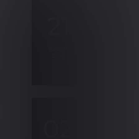
statt Produkt‑/Personenbewert
4 hours, 09:0
Identifikation von Prozessrisik
21
- 01:00 PM CE
Interaktive Elemente:
Mini‑Übung zur Zuordnung vo
kurze Fallbeispiele „Pizza-Bac
Veranschaulichung der Level‑
August
Materialienhinweis: Expleo Automot
2026
Self‑Assessment) und Workbook/St
Verbesserung
Hinweis: Die optionale Ganztags‑Variant
Übungen und bietet mehr Zeit für Proje
4 hours, 09:0
02
- 01:00 PM CE