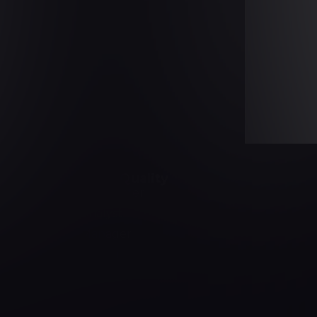
Software Quality
Software Tester
Test Analyst
Test Manager
Agile Tester
AI Tester