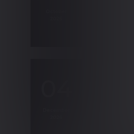
October
2026
4 hours, 09:0
04
01:00 PM CET
December
2026