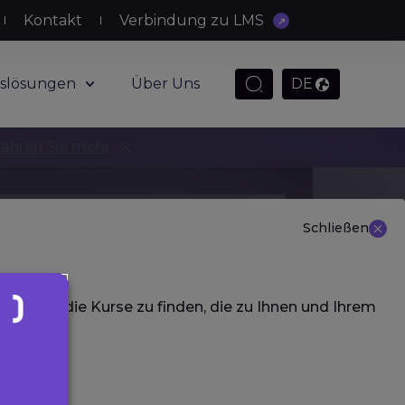
Kontakt
Verbindung zu LMS
slösungen
Über Uns
DE
fahren Sie mehr
Schließen
Individuell
Firmen
 aus, um die Kurse zu finden, die zu Ihnen und Ihrem
From €550.00 excl.
MwSt
0,5 Tage
Online