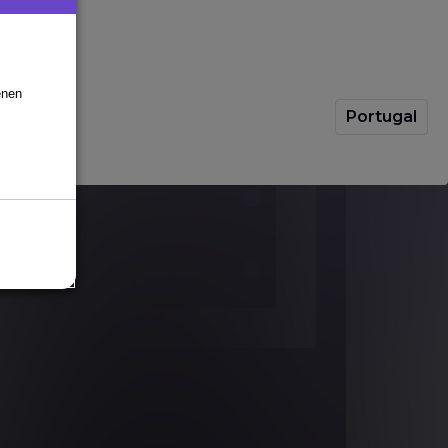
Nächste Kurse
enen
21
Aug
Portugal
2026
02
Oct
2026
04
Dec
2026