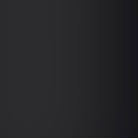
€550.00
excl. MwSt
Register
0 AM CET -
Online
Details ansehen
€550.00
excl. MwSt
Register