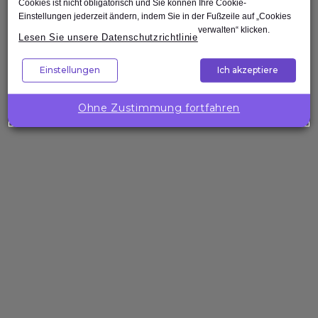
Cookies ist nicht obligatorisch und Sie können Ihre Cookie-
Einstellungen jederzeit ändern, indem Sie in der Fußzeile auf „Cookies
verwalten“ klicken.
Wie man eine Testabteilung mit
Lesen Sie unsere Datenschutzrichtlinie
gezielten Schulungen auf das
nächste Level hebt
Einstellungen
Ich akzeptiere
Mehr erfahren
Ohne Zustimmung fortfahren
Blog
Zertifizierungen im Softwaretest:
Baustein für eine erfolgreiche
Karriere