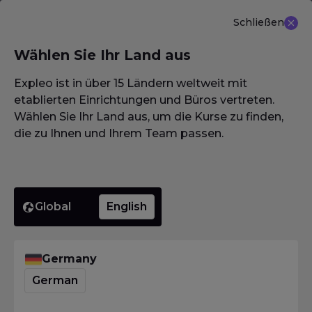
Schließen
DE
Wählen Sie Ihr Land aus
NEU ANGEBOT: ISTQB (CTAL-TM) Advanced Level
Test Management 3.0
Erfahren Sie mehr
Expleo ist in über 15 Ländern weltweit mit
etablierten Einrichtungen und Büros vertreten.
Wählen Sie Ihr Land aus, um die Kurse zu finden,
die zu Ihnen und Ihrem Team passen.
Global
English
Germany
German