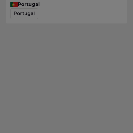
Portugal
Portugal
Leadership
Leadership: Unterstützung eines
großen britischen
Mobilfunkunternehmens –
Fallstudie
Homepage
·
Blog
·
Leadership
·
Leadership: Unterstützung
eines großen britischen Mobilfunkunternehmens – Fallstudie