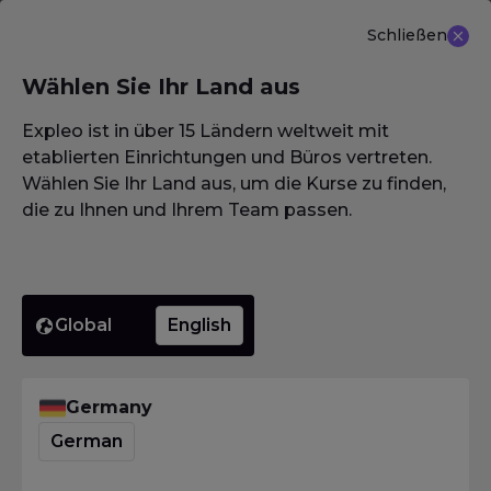
Schließen
DE
Wählen Sie Ihr Land aus
NEU ANGEBOT: ISTQB (CTAL-TM) Advanced Level
Test Management 3.0
Erfahren Sie mehr
Expleo ist in über 15 Ländern weltweit mit
etablierten Einrichtungen und Büros vertreten.
Wählen Sie Ihr Land aus, um die Kurse zu finden,
die zu Ihnen und Ihrem Team passen.
Homepage
·
Pathways
Global
English
Unsere Lernpfade
zur Förderung Ihrer
Germany
Karriere
German