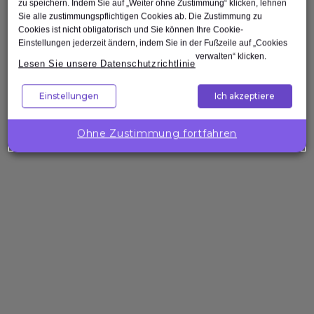
Operations Manager
zu speichern. Indem Sie auf „Weiter ohne Zustimmung“ klicken, lehnen
Sie alle zustimmungspflichtigen Cookies ab. Die Zustimmung zu
Operations Manager sind verantwortlich
Cookies ist nicht obligatorisch und Sie können Ihre Cookie-
für die Steuerung der täglichen
Einstellungen jederzeit ändern, indem Sie in der Fußzeile auf „Cookies
Geschäftsaktivitäten, die Sicherstellung
verwalten“ klicken.
Lesen Sie unsere Datenschutzrichtlinie
effizienter Prozesse, das
Qualitätsmanagement sowie die
Einstellungen
Ich akzeptiere
Maximierung der Produktivität
innerhalb der Organisation. Mit einem
Ohne Zustimmung fortfahren
Lean Six Sigma Training erwerben
Operations Manager erweiterte
Kompetenzen in der Prozessanalyse, der
Reduzierung...
Weiterlesen
Project & Change Mangement
Agile