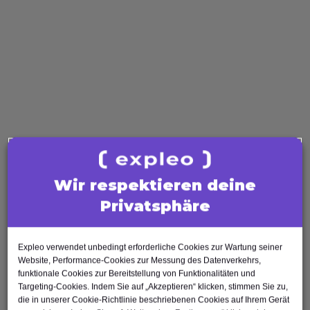
zusammenhängende Projekte und
stellt sicher, dass diese mit den
Geschäftszielen und den langfristigen
Strategien des Unternehmens
übereinstimmen. Er überwacht die
Projekte im Kontext des Programms
und sorgt dafür, dass sie auf die
übergeordneten Organisationsziele und
Strategien...
Weiterlesen
Wir respektieren deine
Privatsphäre
Expleo verwendet unbedingt erforderliche Cookies zur Wartung seiner
Lean Six Sigma
Website, Performance-Cookies zur Messung des Datenverkehrs,
funktionale Cookies zur Bereitstellung von Funktionalitäten und
Process Management
Targeting-Cookies. Indem Sie auf „Akzeptieren“ klicken, stimmen Sie zu,
die in unserer Cookie-Richtlinie beschriebenen Cookies auf Ihrem Gerät