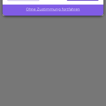
Ohne Zustimmung fortfahren
Blog
KI-Kurse der Expleo Academy
Mehr erfahren