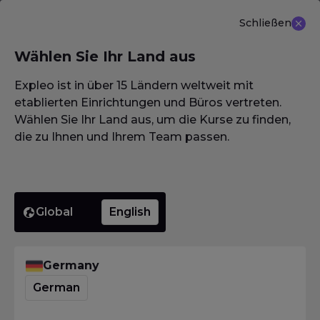
Schließen
DE
Wählen Sie Ihr Land aus
NEU ANGEBOT: ISTQB (CTAL-TM) Advanced Level
Test Management 3.0
Erfahren Sie mehr
Expleo ist in über 15 Ländern weltweit mit
etablierten Einrichtungen und Büros vertreten.
Wählen Sie Ihr Land aus, um die Kurse zu finden,
die zu Ihnen und Ihrem Team passen.
Blog-
Global
English
Artikel
Germany
German