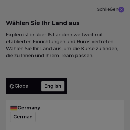
Schließen
DE
Wählen Sie Ihr Land aus
NEU ANGEBOT: ISTQB (CTAL-TM) Advanced Level
Test Management 3.0
Erfahren Sie mehr
Expleo ist in über 15 Ländern weltweit mit
etablierten Einrichtungen und Büros vertreten.
Wählen Sie Ihr Land aus, um die Kurse zu finden,
die zu Ihnen und Ihrem Team passen.
Homepage
·
Glossar / Wörterbuch / Lexikon
·
Unittest-Framework
Unittest-
Global
English
Framewor
Germany
German
Homepage
·
Glossar / Wörterbuch / Lexikon
·
Unittest-