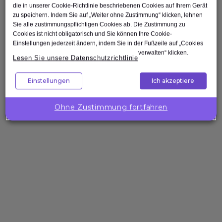
die in unserer Cookie-Richtlinie beschriebenen Cookies auf Ihrem Gerät
Scrum Master
zu speichern. Indem Sie auf „Weiter ohne Zustimmung“ klicken, lehnen
Agile Tester
Sie alle zustimmungspflichtigen Cookies ab. Die Zustimmung zu
Cookies ist nicht obligatorisch und Sie können Ihre Cookie-
Test Automation Engineer
Einstellungen jederzeit ändern, indem Sie in der Fußzeile auf „Cookies
verwalten“ klicken.
Lesen Sie unsere Datenschutzrichtlinie
Einstellungen
Ich akzeptiere
Nach oben
Ohne Zustimmung fortfahren
Unternehmenslösungen
Wollen Sie
die
Kompetenzen
Ihres Teams
gezielt
stärken?
Expleo hilft Ihnen,
passgenaue
Trainings zu