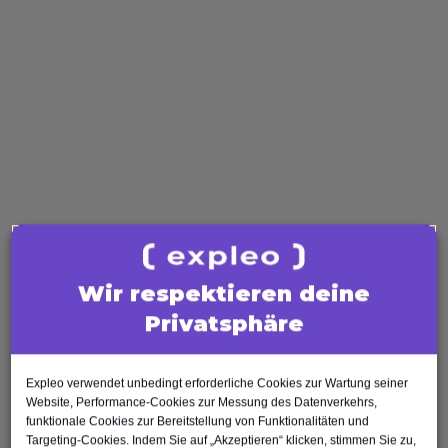
IREB
ISAQB
Scrum
ISTQB
Software Quality
Software Tester
Test Analyst
Test Manager
Agile Tester
AI Tester
Business Analysis
Wir respektieren deine
Business Analyst
Privatsphäre
Product Owner
Requirements Engineer
Expleo verwendet unbedingt erforderliche Cookies zur Wartung seiner
Software Engineering
Website, Performance-Cookies zur Messung des Datenverkehrs,
Software Architect
funktionale Cookies zur Bereitstellung von Funktionalitäten und
Software Developer
Targeting-Cookies. Indem Sie auf „Akzeptieren“ klicken, stimmen Sie zu,