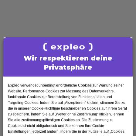
Agile Tester
AI Tester
Business Analysis
Business Analyst
Product Owner
Requirements Engineer
Software Engineering
Wir respektieren deine
Software Architect
Privatsphäre
Software Developer
Scrum Master
Expleo verwendet unbedingt erforderliche Cookies zur Wartung seiner
Agile Tester
Website, Performance-Cookies zur Messung des Datenverkehrs,
Test Automation Engineer
funktionale Cookies zur Bereitstellung von Funktionalitäten und
Targeting-Cookies. Indem Sie auf „Akzeptieren“ klicken, stimmen Sie zu,
die in unserer Cookie-Richtlinie beschriebenen Cookies auf Ihrem Gerät
zu speichern. Indem Sie auf „Weiter ohne Zustimmung“ klicken, lehnen
Sie alle zustimmungspflichtigen Cookies ab. Die Zustimmung zu
Cookies ist nicht obligatorisch und Sie können Ihre Cookie-
Einstellungen jederzeit ändern, indem Sie in der Fußzeile auf „Cookies
Nach oben