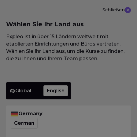
Schließen
DE
Wählen Sie Ihr Land aus
NEU ANGEBOT: ISTQB (CTAL-TM) Advanced Level
Test Management 3.0
Erfahren Sie mehr
Expleo ist in über 15 Ländern weltweit mit
etablierten Einrichtungen und Büros vertreten.
Wählen Sie Ihr Land aus, um die Kurse zu finden,
die zu Ihnen und Ihrem Team passen.
Homepage
·
Glossar / Wörterbuch / Lexikon
·
Review
Review
Global
English
Homepage
·
Glossar / Wörterbuch / Lexikon
·
Review
Germany
Was bedeutet Review?
German
Das
International Software Testing Qualifications