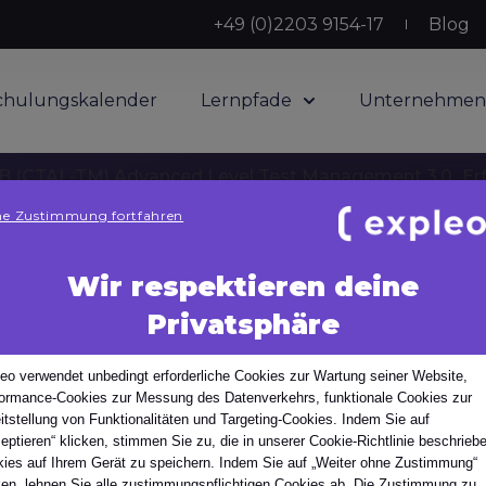
+49 (0)2203 9154-17
Blog
chulungskalender
Lernpfade
Unternehmen
 (CTAL-TM) Advanced Level Test Management 3.0
Er
e Zustimmung fortfahren
Wir respektieren deine
Privatsphäre
s Testen
n Einrichtungen und Büros vertreten. Wählen Sie Ihr Land
eo verwendet unbedingt erforderliche Cookies zur Wartung seiner Website,
ormance-Cookies zur Messung des Datenverkehrs, funktionale Cookies zur
itstellung von Funktionalitäten und Targeting-Cookies. Indem Sie auf
eptieren“ klicken, stimmen Sie zu, die in unserer Cookie-Richtlinie beschrieb
 Testen
ies auf Ihrem Gerät zu speichern. Indem Sie auf „Weiter ohne Zustimmung“
ken, lehnen Sie alle zustimmungspflichtigen Cookies ab. Die Zustimmung zu