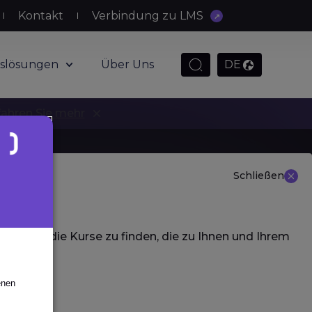
Kontakt
Verbindung zu LMS
slösungen
Über Uns
DE
fahren Sie mehr
Schließen
 aus, um die Kurse zu finden, die zu Ihnen und Ihrem
enen