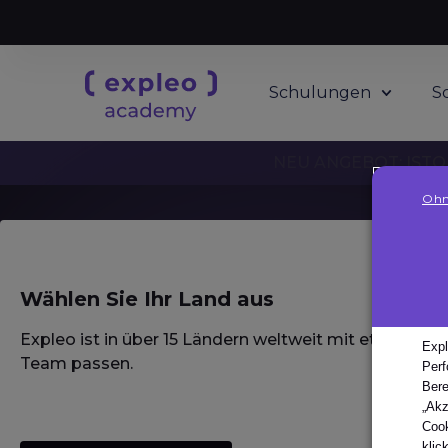
Schulungen
S
NEU ANGEBOT: ISTQB
Ohn
Wählen Sie Ihr Land aus
Homepage
·
Glossar / Wörterbuch / Lexikon
·
reaktives Testen
reaktive
Expleo ist in über 15 Ländern weltweit mit etablierte
Expl
Team passen.
Perf
Bere
„Akz
Homepage
·
Glossar / Wörterbuch / Lexikon
·
reaktives
Cook
klic