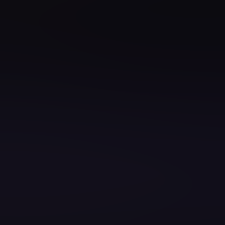
e Engineering
Architect
 Developer
ster
ter
omation Engineer
zen Ihres Teams gezielt stärken?
 zu gestalten, zu entwickeln und bereitzustellen.