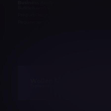
Business Analysis
Softwar
Business Analyst
Software 
Product Owner
Software
Requirements Engineer
Scrum Ma
Agile Tes
Test Aut
Wollen Sie die Kompeten
Expleo hilft Ihnen, passgenaue Trainings