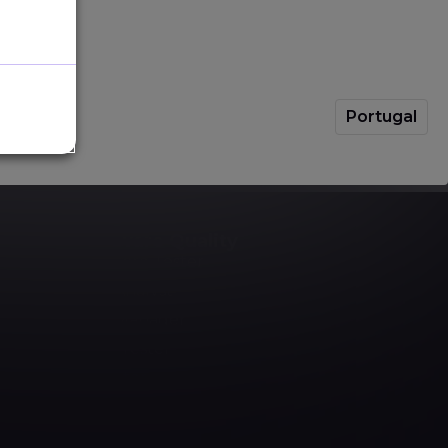
”
wie folgt:
rhaltene Testergebnisse reagiert.”
Portugal
ch in unserm umfangreichen
Glossar
nach.
Software Quality
Software Tester
Test Analyst
Test Manager
Agile Tester
AI Tester