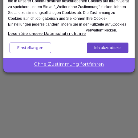
Scrum Master
die in unserer Cookie-Richtlinie beschriebenen Cookies auf Ihrem Gerät
zu speichern. Indem Sie auf „Weiter ohne Zustimmung“ klicken, lehnen
Agile Tester
Sie alle zustimmungspflichtigen Cookies ab. Die Zustimmung zu
Test Automation Engineer
Cookies ist nicht obligatorisch und Sie können Ihre Cookie-
Einstellungen jederzeit ändern, indem Sie in der Fußzeile auf „Cookies
verwalten“ klicken.
Lesen Sie unsere Datenschutzrichtlinie
Einstellungen
Ich akzeptiere
Nach oben
Ohne Zustimmung fortfahren
Unternehmenslösungen
Wollen Sie
die
Kompetenzen
Ihres Teams
gezielt
stärken?
Expleo hilft Ihnen,
passgenaue
Trainings zu
gestalten, zu