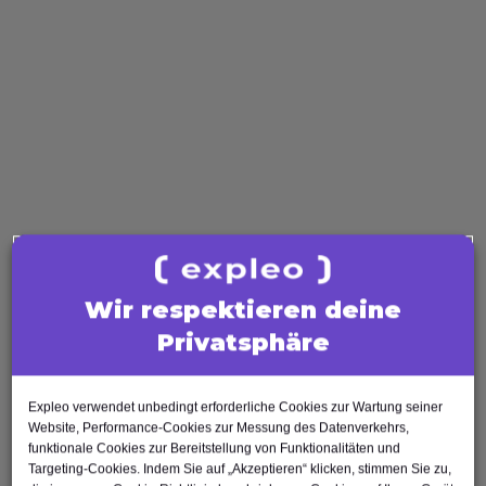
ISAQB
Scrum
ISTQB
Software Quality
Software Tester
Test Analyst
Test Manager
Agile Tester
AI Tester
Business Analysis
Wir respektieren deine
Business Analyst
Privatsphäre
Product Owner
Requirements Engineer
Software Engineering
Expleo verwendet unbedingt erforderliche Cookies zur Wartung seiner
Software Architect
Website, Performance-Cookies zur Messung des Datenverkehrs,
funktionale Cookies zur Bereitstellung von Funktionalitäten und
Software Developer
Targeting-Cookies. Indem Sie auf „Akzeptieren“ klicken, stimmen Sie zu,