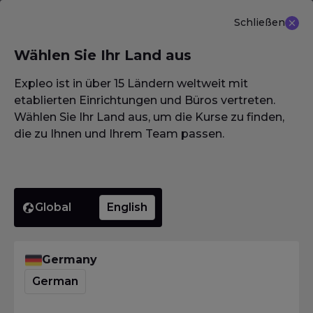
Schließen
DE
Wählen Sie Ihr Land aus
NEU ANGEBOT: ISTQB (CTAL-TM) Advanced Level
Test Management 3.0
Erfahren Sie mehr
Expleo ist in über 15 Ländern weltweit mit
etablierten Einrichtungen und Büros vertreten.
Wählen Sie Ihr Land aus, um die Kurse zu finden,
die zu Ihnen und Ihrem Team passen.
Homepage
·
Glossar / Wörterbuch / Lexikon
·
Post-Release-Testen
Post-
Global
English
Release-
Germany
German