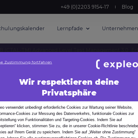
+49 (0)2203 9154-17
Blog
chulungskalender
Lernpfade
Unternehmen
 (CTAL-TM) Advanced Level Test Management 3.0
Er
e Zustimmung fortfahren
Wir respektieren deine
Privatsphäre
op-System
n Einrichtungen und Büros vertreten. Wählen Sie Ihr Land
eo verwendet unbedingt erforderliche Cookies zur Wartung seiner Website,
ormance-Cookies zur Messung des Datenverkehrs, funktionale Cookies zur
itstellung von Funktionalitäten und Targeting-Cookies. Indem Sie auf
eptieren“ klicken, stimmen Sie zu, die in unserer Cookie-Richtlinie beschrieb
p-System
ies auf Ihrem Gerät zu speichern. Indem Sie auf „Weiter ohne Zustimmung“