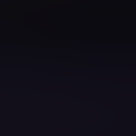
e Engineering
Architect
 Developer
ster
ter
omation Engineer
zen Ihres Teams gezielt stärken?
 zu gestalten, zu entwickeln und bereitzustellen.