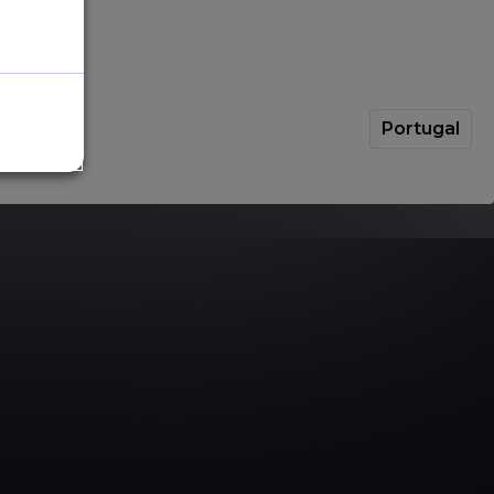
tem”
wie folgt:
 von der Ausgabe bzw. von Änderungen in
Portugal
nfach in unserm umfangreichen
Glossar
nach.
Software Quality
Software Tester
Test Analyst
Test Manager
Agile Tester
AI Tester