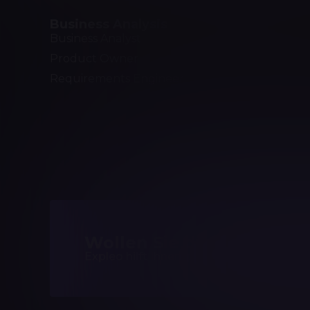
Business Analysis
Softwar
Business Analyst
Software 
Product Owner
Software
Requirements Engineer
Scrum Ma
Agile Tes
Test Aut
Wollen Sie die Kompeten
Expleo hilft Ihnen, passgenaue Trainings