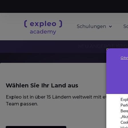
Schulungen
S
NEU ANGEBOT: ISTQB
Ohn
Wählen Sie Ihr Land aus
Homepage
·
Glossar / Wörterbuch / Lexikon
·
Open-Loop-System
Open-Lo
Expleo ist in über 15 Ländern weltweit mit etablierte
Expl
Team passen.
Perf
Bere
„Akz
Homepage
·
Glossar / Wörterbuch / Lexikon
·
Open-Loo
Cook