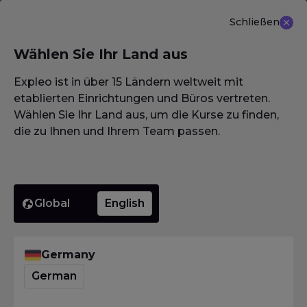
Schließen
DE
Wählen Sie Ihr Land aus
NEU ANGEBOT: ISTQB (CTAL-TM) Advanced Level
Test Management 3.0
Erfahren Sie mehr
Expleo ist in über 15 Ländern weltweit mit
etablierten Einrichtungen und Büros vertreten.
Wählen Sie Ihr Land aus, um die Kurse zu finden,
die zu Ihnen und Ihrem Team passen.
Homepage
·
Glossar / Wörterbuch / Lexikon
·
Negativtest
Negativte
Global
English
Homepage
·
Glossar / Wörterbuch / Lexikon
·
Negativtest
Germany
Was bedeutet Negativtest?
German
Das
International Software Testing Qualifications