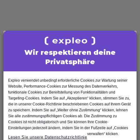
Business Analysis
Business Analyst
Product Owner
Requirements Engineer
Software Engineering
Software Architect
Wir respektieren deine
Software Developer
Privatsphäre
Scrum Master
Agile Tester
Expleo verwendet unbedingt erforderliche Cookies zur Wartung seiner
Test Automation Engineer
Website, Performance-Cookies zur Messung des Datenverkehrs,
funktionale Cookies zur Bereitstellung von Funktionalitäten und
Targeting-Cookies. Indem Sie auf „Akzeptieren“ klicken, stimmen Sie zu,
die in unserer Cookie-Richtlinie beschriebenen Cookies auf Ihrem Gerät
zu speichern. Indem Sie auf „Weiter ohne Zustimmung“ klicken, lehnen
Sie alle zustimmungspflichtigen Cookies ab. Die Zustimmung zu
Cookies ist nicht obligatorisch und Sie können Ihre Cookie-
Nach oben
Einstellungen jederzeit ändern, indem Sie in der Fußzeile auf „Cookies
verwalten“ klicken.
Lesen Sie unsere Datenschutzrichtlinie