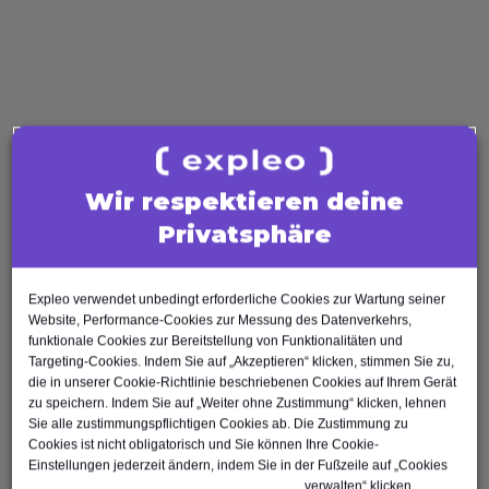
AI Tester
Business Analysis
Business Analyst
Product Owner
Requirements Engineer
Software Engineering
Wir respektieren deine
Software Architect
Privatsphäre
Software Developer
Scrum Master
Expleo verwendet unbedingt erforderliche Cookies zur Wartung seiner
Agile Tester
Website, Performance-Cookies zur Messung des Datenverkehrs,
Test Automation Engineer
funktionale Cookies zur Bereitstellung von Funktionalitäten und
Targeting-Cookies. Indem Sie auf „Akzeptieren“ klicken, stimmen Sie zu,
die in unserer Cookie-Richtlinie beschriebenen Cookies auf Ihrem Gerät
zu speichern. Indem Sie auf „Weiter ohne Zustimmung“ klicken, lehnen
Sie alle zustimmungspflichtigen Cookies ab. Die Zustimmung zu
Cookies ist nicht obligatorisch und Sie können Ihre Cookie-
Einstellungen jederzeit ändern, indem Sie in der Fußzeile auf „Cookies
Nach oben
verwalten“ klicken.