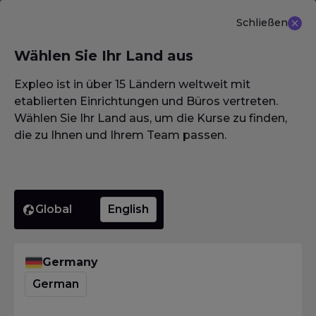
Schließen
DE
Wählen Sie Ihr Land aus
NEU ANGEBOT: ISTQB (CTAL-TM) Advanced Level
Test Management 3.0
Erfahren Sie mehr
Expleo ist in über 15 Ländern weltweit mit
etablierten Einrichtungen und Büros vertreten.
Wählen Sie Ihr Land aus, um die Kurse zu finden,
die zu Ihnen und Ihrem Team passen.
Homepage
·
Glossar / Wörterbuch / Lexikon
·
Missbrauchsfall
Missbrauch
Global
English
Homepage
·
Glossar / Wörterbuch / Lexikon
·
Missbrauchsfall
Germany
Was bedeutet
German
Missbrauchsfall?