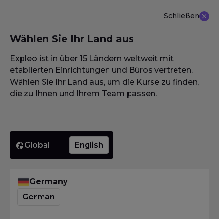
Schließen
DE
Wählen Sie Ihr Land aus
NEU ANGEBOT: ISTQB (CTAL-TM) Advanced Level
Test Management 3.0
Erfahren Sie mehr
Expleo ist in über 15 Ländern weltweit mit
etablierten Einrichtungen und Büros vertreten.
Wählen Sie Ihr Land aus, um die Kurse zu finden,
die zu Ihnen und Ihrem Team passen.
Homepage
·
Glossar / Wörterbuch / Lexikon
·
Mean Time To Repair
Mean
Global
English
Time To
Germany
German