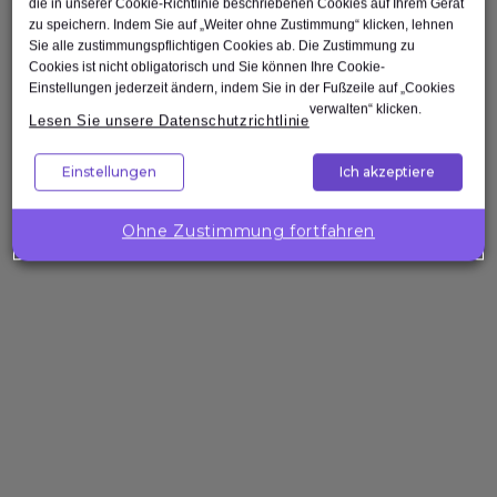
Scrum Master
die in unserer Cookie-Richtlinie beschriebenen Cookies auf Ihrem Gerät
zu speichern. Indem Sie auf „Weiter ohne Zustimmung“ klicken, lehnen
Agile Tester
Sie alle zustimmungspflichtigen Cookies ab. Die Zustimmung zu
Test Automation Engineer
Cookies ist nicht obligatorisch und Sie können Ihre Cookie-
Einstellungen jederzeit ändern, indem Sie in der Fußzeile auf „Cookies
verwalten“ klicken.
Lesen Sie unsere Datenschutzrichtlinie
Einstellungen
Ich akzeptiere
Nach oben
Ohne Zustimmung fortfahren
Unternehmenslösungen
Wollen Sie
die
Kompetenzen
Ihres Teams
gezielt
stärken?
Expleo hilft Ihnen,
passgenaue
Trainings zu
gestalten, zu