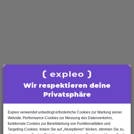
ISAQB
Scrum
ISTQB
Software Quality
Software Tester
Test Analyst
Test Manager
Agile Tester
AI Tester
Business Analysis
Wir respektieren deine
Business Analyst
Privatsphäre
Product Owner
Requirements Engineer
Software Engineering
Expleo verwendet unbedingt erforderliche Cookies zur Wartung seiner
Software Architect
Website, Performance-Cookies zur Messung des Datenverkehrs,
funktionale Cookies zur Bereitstellung von Funktionalitäten und
Software Developer
Targeting-Cookies. Indem Sie auf „Akzeptieren“ klicken, stimmen Sie zu,