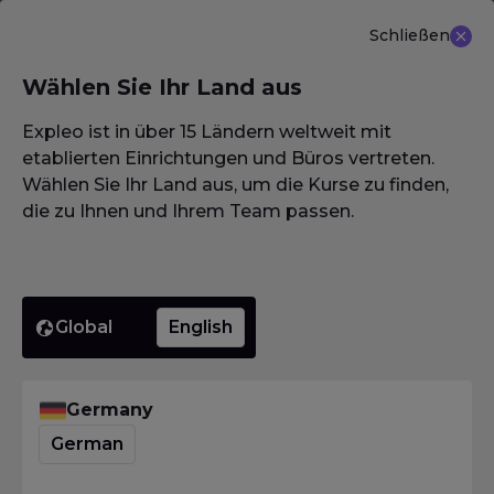
Schließen
DE
Wählen Sie Ihr Land aus
NEU ANGEBOT: ISTQB (CTAL-TM) Advanced Level
Test Management 3.0
Erfahren Sie mehr
Expleo ist in über 15 Ländern weltweit mit
etablierten Einrichtungen und Büros vertreten.
Wählen Sie Ihr Land aus, um die Kurse zu finden,
die zu Ihnen und Ihrem Team passen.
Homepage
·
Glossar / Wörterbuch / Lexikon
·
MBT-Modell
MBT-
Global
English
Modell
Germany
German
Homepage
·
Glossar / Wörterbuch / Lexikon
·
MBT-Modell