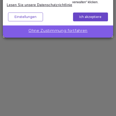
Nach oben
verwalten“ klicken.
Lesen Sie unsere Datenschutzrichtlinie
Einstellungen
Ich akzeptiere
Unternehmenslösungen
Wollen Sie
die
Ohne Zustimmung fortfahren
Kompetenzen
Ihres Teams
gezielt
stärken?
Expleo hilft Ihnen,
passgenaue
Trainings zu
gestalten, zu
entwickeln und
bereitzustellen.
Über die Expleo Academy
Die Expleo Academy geht auf die Trainingsabteilung der 1982