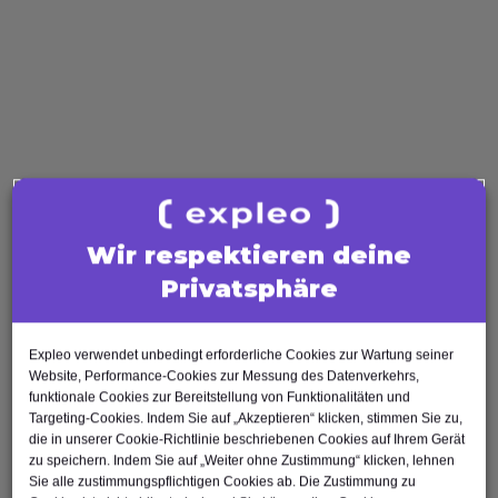
Software Tester
Test Analyst
Test Manager
Agile Tester
AI Tester
Business Analysis
Business Analyst
Product Owner
Wir respektieren deine
Requirements Engineer
Privatsphäre
Software Engineering
Software Architect
Software Developer
Expleo verwendet unbedingt erforderliche Cookies zur Wartung seiner
Scrum Master
Website, Performance-Cookies zur Messung des Datenverkehrs,
funktionale Cookies zur Bereitstellung von Funktionalitäten und
Agile Tester
Targeting-Cookies. Indem Sie auf „Akzeptieren“ klicken, stimmen Sie zu,
Test Automation Engineer
die in unserer Cookie-Richtlinie beschriebenen Cookies auf Ihrem Gerät
zu speichern. Indem Sie auf „Weiter ohne Zustimmung“ klicken, lehnen
Sie alle zustimmungspflichtigen Cookies ab. Die Zustimmung zu