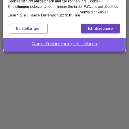
Cookies ist nicht obligatorisch und Sie können Ihre Cookie-
Einstellungen jederzeit ändern, indem Sie in der Fußzeile auf „Cookies
verwalten“ klicken.
Lesen Sie unsere Datenschutzrichtlinie
Nach oben
Einstellungen
Ich akzeptiere
Unternehmenslösungen
Wollen Sie
Ohne Zustimmung fortfahren
die
Kompetenzen
Ihres Teams
gezielt
stärken?
Expleo hilft Ihnen,
passgenaue
Trainings zu
gestalten, zu
entwickeln und
bereitzustellen.