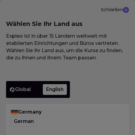
Schließen
DE
Wählen Sie Ihr Land aus
NEU ANGEBOT: ISTQB (CTAL-TM) Advanced Level
Test Management 3.0
Erfahren Sie mehr
Expleo ist in über 15 Ländern weltweit mit
etablierten Einrichtungen und Büros vertreten.
Wählen Sie Ihr Land aus, um die Kurse zu finden,
die zu Ihnen und Ihrem Team passen.
Homepage
·
Glossar / Wörterbuch / Lexikon
·
Konvergenzmetrik
Konverge
Global
English
Homepage
·
Glossar / Wörterbuch / Lexikon
·
Germany
Konvergenzmetrik
German
Was bedeutet
Konvergenzmetrik?