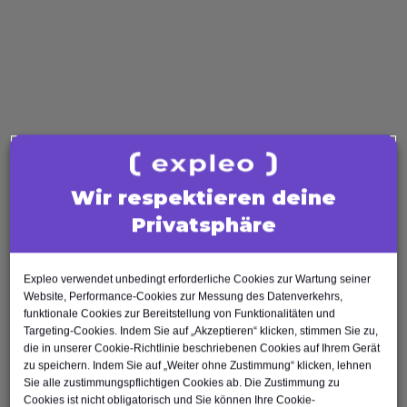
Test Analyst
Test Manager
Agile Tester
AI Tester
Business Analysis
Business Analyst
Product Owner
Wir respektieren deine
Requirements Engineer
Software Engineering
Privatsphäre
Software Architect
Software Developer
Expleo verwendet unbedingt erforderliche Cookies zur Wartung seiner
Scrum Master
Website, Performance-Cookies zur Messung des Datenverkehrs,
Agile Tester
funktionale Cookies zur Bereitstellung von Funktionalitäten und
Targeting-Cookies. Indem Sie auf „Akzeptieren“ klicken, stimmen Sie zu,
Test Automation Engineer
die in unserer Cookie-Richtlinie beschriebenen Cookies auf Ihrem Gerät
zu speichern. Indem Sie auf „Weiter ohne Zustimmung“ klicken, lehnen
Sie alle zustimmungspflichtigen Cookies ab. Die Zustimmung zu
Cookies ist nicht obligatorisch und Sie können Ihre Cookie-