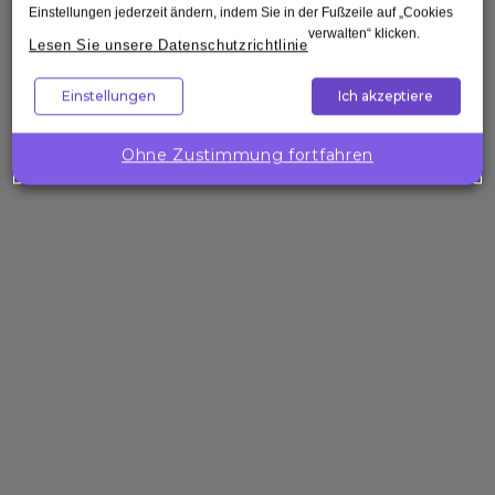
Einstellungen jederzeit ändern, indem Sie in der Fußzeile auf „Cookies
verwalten“ klicken.
Lesen Sie unsere Datenschutzrichtlinie
Nach oben
Einstellungen
Ich akzeptiere
Unternehmenslösungen
Wollen Sie
Ohne Zustimmung fortfahren
die
Kompetenzen
Ihres Teams
gezielt
stärken?
Expleo hilft Ihnen,
passgenaue
Trainings zu
gestalten, zu
entwickeln und
bereitzustellen.