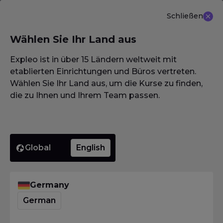
Schließen
DE
Wählen Sie Ihr Land aus
NEU ANGEBOT: ISTQB (CTAL-TM) Advanced Level
Test Management 3.0
Erfahren Sie mehr
Expleo ist in über 15 Ländern weltweit mit
etablierten Einrichtungen und Büros vertreten.
Wählen Sie Ihr Land aus, um die Kurse zu finden,
die zu Ihnen und Ihrem Team passen.
Homepage
·
Glossar / Wörterbuch / Lexikon
·
Konfidenzintervall
Konfidenzi
Global
English
Homepage
·
Glossar / Wörterbuch / Lexikon
·
Germany
Konfidenzintervall
German
Was bedeutet
Konfidenzintervall?