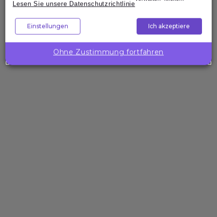
Lesen Sie unsere Datenschutzrichtlinie
Unternehmenslösungen
Wollen Sie
Einstellungen
Ich akzeptiere
die
Kompetenzen
Ohne Zustimmung fortfahren
Ihres Teams
gezielt
stärken?
Expleo hilft Ihnen,
passgenaue
Trainings zu
gestalten, zu
entwickeln und
bereitzustellen.
Über die Expleo Academy
Die Expleo Academy geht auf die Trainingsabteilung der 1982
gegründeten SQS AG zurück. Heute sind wir weltweit auf drei
Kontinenten vertreten und führen in mehr als 800 Schulungen