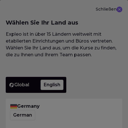
Schließen
DE
Wählen Sie Ihr Land aus
NEU ANGEBOT: ISTQB (CTAL-TM) Advanced Level
Test Management 3.0
Erfahren Sie mehr
Expleo ist in über 15 Ländern weltweit mit
etablierten Einrichtungen und Büros vertreten.
Wählen Sie Ihr Land aus, um die Kurse zu finden,
die zu Ihnen und Ihrem Team passen.
Homepage
·
Glossar / Wörterbuch / Lexikon
·
IDEAL
IDEAL
Global
English
Homepage
·
Glossar / Wörterbuch / Lexikon
·
IDEAL
Germany
Was bedeutet IDEAL?
German
Das
International Software Testing Qualifications