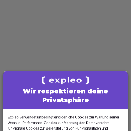
Zertifizierungen
IREB
ISAQB
Scrum
ISTQB
Software Quality
Software Tester
Test Analyst
Test Manager
Agile Tester
AI Tester
Wir respektieren deine
Business Analysis
Privatsphäre
Business Analyst
Product Owner
Requirements Engineer
Expleo verwendet unbedingt erforderliche Cookies zur Wartung seiner
Website, Performance-Cookies zur Messung des Datenverkehrs,
Software Engineering
funktionale Cookies zur Bereitstellung von Funktionalitäten und
Software Architect