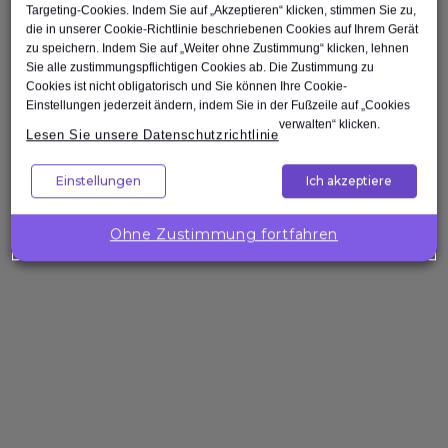
Targeting-Cookies. Indem Sie auf „Akzeptieren“ klicken, stimmen Sie zu,
Software Developer
die in unserer Cookie-Richtlinie beschriebenen Cookies auf Ihrem Gerät
zu speichern. Indem Sie auf „Weiter ohne Zustimmung“ klicken, lehnen
Scrum Master
Sie alle zustimmungspflichtigen Cookies ab. Die Zustimmung zu
Agile Tester
Cookies ist nicht obligatorisch und Sie können Ihre Cookie-
Einstellungen jederzeit ändern, indem Sie in der Fußzeile auf „Cookies
Test Automation Engineer
verwalten“ klicken.
Lesen Sie unsere Datenschutzrichtlinie
Einstellungen
Ich akzeptiere
Ohne Zustimmung fortfahren
Nach oben
Unternehmenslösungen
Wollen Sie
die
Kompetenzen
Ihres Teams
gezielt
stärken?