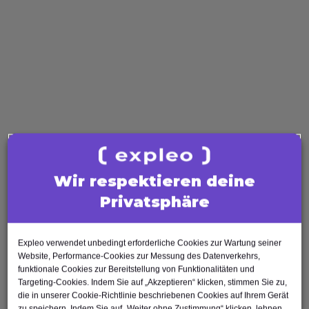
ISTQB
Software Quality
Software Tester
Test Analyst
Test Manager
Agile Tester
AI Tester
Business Analysis
Business Analyst
Wir respektieren deine
Product Owner
Privatsphäre
Requirements Engineer
Software Engineering
Software Architect
Expleo verwendet unbedingt erforderliche Cookies zur Wartung seiner
Website, Performance-Cookies zur Messung des Datenverkehrs,
Software Developer
funktionale Cookies zur Bereitstellung von Funktionalitäten und
Scrum Master
Targeting-Cookies. Indem Sie auf „Akzeptieren“ klicken, stimmen Sie zu,
die in unserer Cookie-Richtlinie beschriebenen Cookies auf Ihrem Gerät
Agile Tester
zu speichern. Indem Sie auf „Weiter ohne Zustimmung“ klicken, lehnen