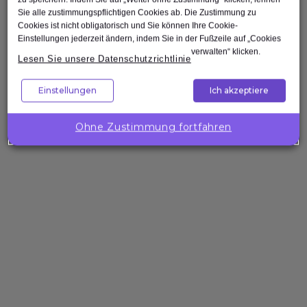
Test Automation Engineer
Sie alle zustimmungspflichtigen Cookies ab. Die Zustimmung zu
Cookies ist nicht obligatorisch und Sie können Ihre Cookie-
Einstellungen jederzeit ändern, indem Sie in der Fußzeile auf „Cookies
verwalten“ klicken.
Lesen Sie unsere Datenschutzrichtlinie
Einstellungen
Ich akzeptiere
Nach oben
Ohne Zustimmung fortfahren
Unternehmenslösungen
Wollen Sie
die
Kompetenzen
Ihres Teams
gezielt
stärken?
Expleo hilft Ihnen,
passgenaue
Trainings zu
gestalten, zu
entwickeln und
bereitzustellen.