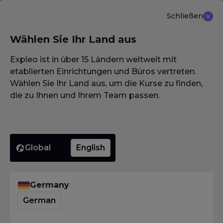
Schließen
DE
Wählen Sie Ihr Land aus
NEU ANGEBOT: ISTQB (CTAL-TM) Advanced Level
Test Management 3.0
Erfahren Sie mehr
Expleo ist in über 15 Ländern weltweit mit
etablierten Einrichtungen und Büros vertreten.
Wählen Sie Ihr Land aus, um die Kurse zu finden,
die zu Ihnen und Ihrem Team passen.
Homepage
·
Glossar / Wörterbuch / Lexikon
·
Gebrauchstauglichkeitstestaufgabe
Gebrauchs
Global
English
Germany
Homepage
·
Glossar / Wörterbuch / Lexikon
·
Gebrauchstauglichkeitstestaufgabe
German
Was bedeutet