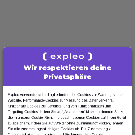
Test Analyst
Test Manager
Agile Tester
AI Tester
Business Analysis
Business Analyst
Product Owner
Wir respektieren deine
Requirements Engineer
Software Engineering
Privatsphäre
Software Architect
Software Developer
Expleo verwendet unbedingt erforderliche Cookies zur Wartung seiner
Scrum Master
Website, Performance-Cookies zur Messung des Datenverkehrs,
funktionale Cookies zur Bereitstellung von Funktionalitäten und
Agile Tester
Targeting-Cookies. Indem Sie auf „Akzeptieren“ klicken, stimmen Sie zu,
Test Automation Engineer
die in unserer Cookie-Richtlinie beschriebenen Cookies auf Ihrem Gerät
zu speichern. Indem Sie auf „Weiter ohne Zustimmung“ klicken, lehnen
Sie alle zustimmungspflichtigen Cookies ab. Die Zustimmung zu
Cookies ist nicht obligatorisch und Sie können Ihre Cookie-