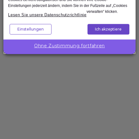
Einstellungen jederzeit ändern, indem Sie in der Fußzeile auf „Cookies
verwalten“ klicken.
Lesen Sie unsere Datenschutzrichtlinie
Nach oben
Einstellungen
Ich akzeptiere
Unternehmenslösungen
Wollen Sie
Ohne Zustimmung fortfahren
die
Kompetenzen
Ihres Teams
gezielt
stärken?
Expleo hilft Ihnen,
passgenaue
Trainings zu
gestalten, zu
entwickeln und
bereitzustellen.