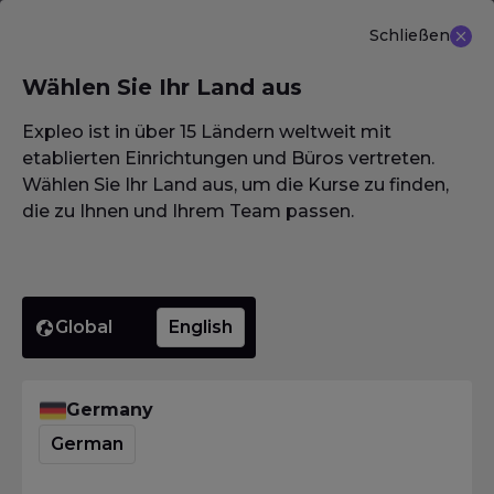
Schließen
DE
Wählen Sie Ihr Land aus
NEU ANGEBOT: ISTQB (CTAL-TM) Advanced Level
Test Management 3.0
Erfahren Sie mehr
Expleo ist in über 15 Ländern weltweit mit
etablierten Einrichtungen und Büros vertreten.
Wählen Sie Ihr Land aus, um die Kurse zu finden,
die zu Ihnen und Ihrem Team passen.
Homepage
·
Glossar / Wörterbuch / Lexikon
·
formales Review
formales
Global
English
Review
Germany
German
Homepage
·
Glossar / Wörterbuch / Lexikon
·
formales Review