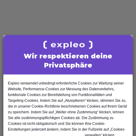
AI Tester
Business Analysis
Business Analyst
Product Owner
Requirements Engineer
Software Engineering
Wir respektieren deine
Software Architect
Privatsphäre
Software Developer
Scrum Master
Expleo verwendet unbedingt erforderliche Cookies zur Wartung seiner
Agile Tester
Website, Performance-Cookies zur Messung des Datenverkehrs,
Test Automation Engineer
funktionale Cookies zur Bereitstellung von Funktionalitäten und
Targeting-Cookies. Indem Sie auf „Akzeptieren“ klicken, stimmen Sie zu,
die in unserer Cookie-Richtlinie beschriebenen Cookies auf Ihrem Gerät
zu speichern. Indem Sie auf „Weiter ohne Zustimmung“ klicken, lehnen
Sie alle zustimmungspflichtigen Cookies ab. Die Zustimmung zu
Cookies ist nicht obligatorisch und Sie können Ihre Cookie-
Einstellungen jederzeit ändern, indem Sie in der Fußzeile auf „Cookies
Nach oben
verwalten“ klicken.