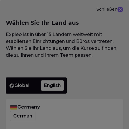
Schließen
DE
Wählen Sie Ihr Land aus
NEU ANGEBOT: ISTQB (CTAL-TM) Advanced Level
Test Management 3.0
Erfahren Sie mehr
Expleo ist in über 15 Ländern weltweit mit
etablierten Einrichtungen und Büros vertreten.
Wählen Sie Ihr Land aus, um die Kurse zu finden,
die zu Ihnen und Ihrem Team passen.
Homepage
·
Glossar / Wörterbuch / Lexikon
·
Fehlertaxonomie
Fehlertax
Global
English
Homepage
·
Glossar / Wörterbuch / Lexikon
·
Fehlertaxonomie
Germany
Was bedeutet
German
Fehlertaxonomie?