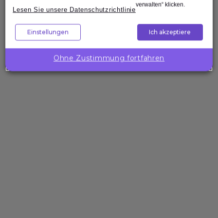
Nach oben
verwalten“ klicken.
Lesen Sie unsere Datenschutzrichtlinie
Einstellungen
Ich akzeptiere
Unternehmenslösungen
Wollen Sie
die
Ohne Zustimmung fortfahren
Kompetenzen
Ihres Teams
gezielt
stärken?
Expleo hilft Ihnen,
passgenaue
Trainings zu
gestalten, zu
entwickeln und
bereitzustellen.
Über die Expleo Academy
Die Expleo Academy geht auf die Trainingsabteilung der 1982