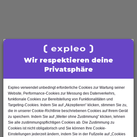
Agile Tester
AI Tester
Business Analysis
Business Analyst
Product Owner
Requirements Engineer
Software Engineering
Wir respektieren deine
Software Architect
Privatsphäre
Software Developer
Scrum Master
Expleo verwendet unbedingt erforderliche Cookies zur Wartung seiner
Agile Tester
Website, Performance-Cookies zur Messung des Datenverkehrs,
funktionale Cookies zur Bereitstellung von Funktionalitäten und
Test Automation Engineer
Targeting-Cookies. Indem Sie auf „Akzeptieren“ klicken, stimmen Sie zu,
die in unserer Cookie-Richtlinie beschriebenen Cookies auf Ihrem Gerät
zu speichern. Indem Sie auf „Weiter ohne Zustimmung“ klicken, lehnen
Sie alle zustimmungspflichtigen Cookies ab. Die Zustimmung zu
Cookies ist nicht obligatorisch und Sie können Ihre Cookie-
Einstellungen jederzeit ändern, indem Sie in der Fußzeile auf „Cookies