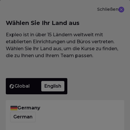
Schließen
DE
Wählen Sie Ihr Land aus
NEU ANGEBOT: ISTQB (CTAL-TM) Advanced Level
Test Management 3.0
Erfahren Sie mehr
Expleo ist in über 15 Ländern weltweit mit
etablierten Einrichtungen und Büros vertreten.
Wählen Sie Ihr Land aus, um die Kurse zu finden,
die zu Ihnen und Ihrem Team passen.
Homepage
·
Glossar / Wörterbuch / Lexikon
·
Fehlernachtest
Fehlernac
Global
English
Homepage
·
Glossar / Wörterbuch / Lexikon
·
Fehlernachtest
Germany
Was bedeutet
German
Fehlernachtest?