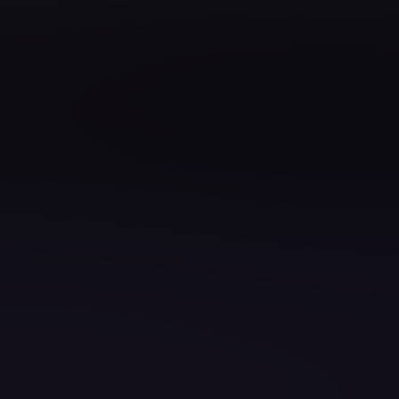
e Engineering
Architect
 Developer
ster
ter
omation Engineer
zen Ihres Teams gezielt stärken?
 zu gestalten, zu entwickeln und bereitzustellen.