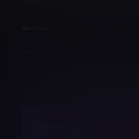
DevOps
Business Analysis
Softwar
Business Analyst
Software 
Product Owner
Software
Requirements Engineer
Scrum Ma
Agile Tes
Test Aut
Wollen Sie die Kompeten
Expleo hilft Ihnen, passgenaue Trainings