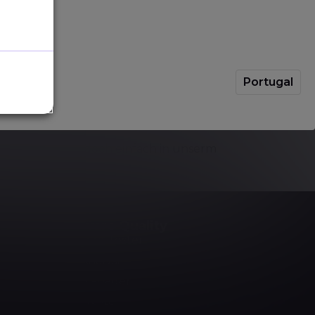
Portugal
s Automatisierungscodes”
wie folgt:
s Testautomatisierungscodes.”
, schauen Sie doch einfach in unserm
Software Quality
Software Tester
Test Analyst
Test Manager
Agile Tester