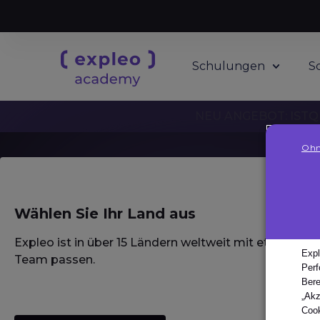
Schulungen
S
NEU ANGEBOT: ISTQB
Ohn
Wählen Sie Ihr Land aus
Homepage
·
Glossar / Wörterbuch / Lexikon
·
Fehlerdichte des Au
Fehlerdi
Expleo ist in über 15 Ländern weltweit mit etablierte
Expl
Team passen.
Perf
Automat
Bere
„Akz
Cook