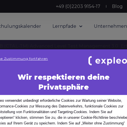
+49 (0)2203 9154-17
Blog
chulungskalender
Lernpfade
Unternehmen
 (CTAL-TM) Advanced Level Test Management 3.0
Er
e Zustimmung fortfahren
Wir respektieren deine
Privatsphäre
tomatisierungscodes
chte des
n Einrichtungen und Büros vertreten. Wählen Sie Ihr Land
eo verwendet unbedingt erforderliche Cookies zur Wartung seiner Website,
ormance-Cookies zur Messung des Datenverkehrs, funktionale Cookies zur
isierungsc
itstellung von Funktionalitäten und Targeting-Cookies. Indem Sie auf
eptieren“ klicken, stimmen Sie zu, die in unserer Cookie-Richtlinie beschrieb
ies auf Ihrem Gerät zu speichern. Indem Sie auf „Weiter ohne Zustimmung“