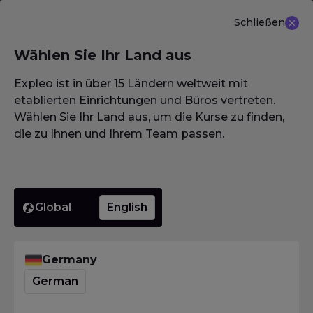
Schließen
DE
Wählen Sie Ihr Land aus
NEU ANGEBOT: ISTQB (CTAL-TM) Advanced Level
Test Management 3.0
Erfahren Sie mehr
Expleo ist in über 15 Ländern weltweit mit
etablierten Einrichtungen und Büros vertreten.
Wählen Sie Ihr Land aus, um die Kurse zu finden,
die zu Ihnen und Ihrem Team passen.
Homepage
·
Glossar / Wörterbuch / Lexikon
·
Epic
Epic
Global
English
Homepage
·
Glossar / Wörterbuch / Lexikon
·
Epic
Germany
Was bedeutet Epic?
German
Das
International Software Testing Qualifications