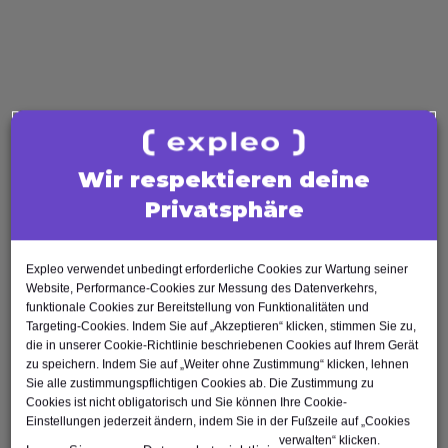
AI Tester
Business Analysis
Business Analyst
Product Owner
Requirements Engineer
Software Engineering
Wir respektieren deine
Software Architect
Privatsphäre
Software Developer
Scrum Master
Agile Tester
Expleo verwendet unbedingt erforderliche Cookies zur Wartung seiner
Website, Performance-Cookies zur Messung des Datenverkehrs,
Test Automation Engineer
funktionale Cookies zur Bereitstellung von Funktionalitäten und
Targeting-Cookies. Indem Sie auf „Akzeptieren“ klicken, stimmen Sie zu,
die in unserer Cookie-Richtlinie beschriebenen Cookies auf Ihrem Gerät
zu speichern. Indem Sie auf „Weiter ohne Zustimmung“ klicken, lehnen
Sie alle zustimmungspflichtigen Cookies ab. Die Zustimmung zu
Cookies ist nicht obligatorisch und Sie können Ihre Cookie-
Nach oben
Einstellungen jederzeit ändern, indem Sie in der Fußzeile auf „Cookies
verwalten“ klicken.