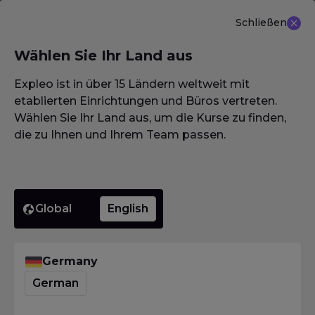
Schließen
DE
Wählen Sie Ihr Land aus
NEU ANGEBOT: ISTQB (CTAL-TM) Advanced Level
Test Management 3.0
Erfahren Sie mehr
Expleo ist in über 15 Ländern weltweit mit
etablierten Einrichtungen und Büros vertreten.
Wählen Sie Ihr Land aus, um die Kurse zu finden,
die zu Ihnen und Ihrem Team passen.
Homepage
·
Glossar / Wörterbuch / Lexikon
·
Datenflussanalyse
Datenflus
Global
English
Homepage
·
Glossar / Wörterbuch / Lexikon
·
Germany
Datenflussanalyse
German
Was bedeutet
Datenflussanalyse?