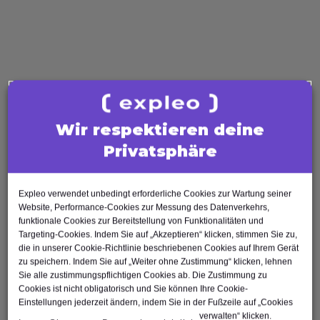
AI Tester
Business Analysis
Business Analyst
Product Owner
Requirements Engineer
Software Engineering
Wir respektieren deine
Software Architect
Privatsphäre
Software Developer
Scrum Master
Agile Tester
Expleo verwendet unbedingt erforderliche Cookies zur Wartung seiner
Website, Performance-Cookies zur Messung des Datenverkehrs,
Test Automation Engineer
funktionale Cookies zur Bereitstellung von Funktionalitäten und
Targeting-Cookies. Indem Sie auf „Akzeptieren“ klicken, stimmen Sie zu,
die in unserer Cookie-Richtlinie beschriebenen Cookies auf Ihrem Gerät
zu speichern. Indem Sie auf „Weiter ohne Zustimmung“ klicken, lehnen
Sie alle zustimmungspflichtigen Cookies ab. Die Zustimmung zu
Cookies ist nicht obligatorisch und Sie können Ihre Cookie-
Nach oben
Einstellungen jederzeit ändern, indem Sie in der Fußzeile auf „Cookies
verwalten“ klicken.