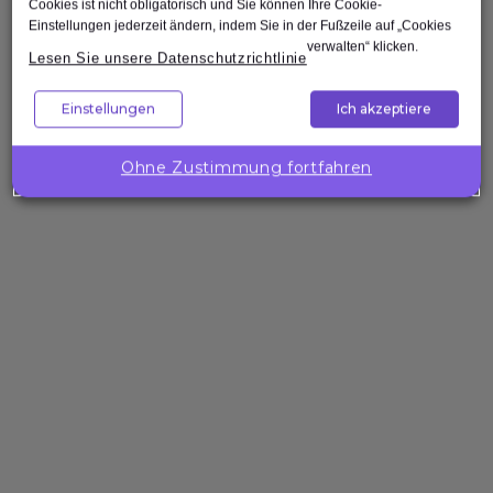
Cookies ist nicht obligatorisch und Sie können Ihre Cookie-
Einstellungen jederzeit ändern, indem Sie in der Fußzeile auf „Cookies
verwalten“ klicken.
Lesen Sie unsere Datenschutzrichtlinie
Nach oben
Einstellungen
Ich akzeptiere
Unternehmenslösungen
Wollen Sie
Ohne Zustimmung fortfahren
die
Kompetenzen
Ihres Teams
gezielt
stärken?
Expleo hilft Ihnen,
passgenaue
Trainings zu
gestalten, zu
entwickeln und
bereitzustellen.