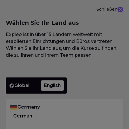
Schließen
DE
Wählen Sie Ihr Land aus
NEU ANGEBOT: ISTQB (CTAL-TM) Advanced Level
Test Management 3.0
Erfahren Sie mehr
Expleo ist in über 15 Ländern weltweit mit
etablierten Einrichtungen und Büros vertreten.
Wählen Sie Ihr Land aus, um die Kurse zu finden,
die zu Ihnen und Ihrem Team passen.
Homepage
·
Glossar / Wörterbuch / Lexikon
·
Bewertungssitzung
Bewertun
Global
English
Homepage
·
Glossar / Wörterbuch / Lexikon
·
Germany
Bewertungssitzung
German
Was bedeutet
Bewertungssitzung?