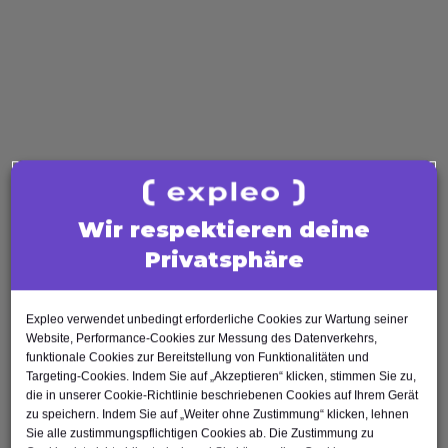
Software Tester
Test Analyst
Test Manager
Agile Tester
AI Tester
Business Analysis
Business Analyst
Product Owner
Wir respektieren deine
Requirements Engineer
Privatsphäre
Software Engineering
Software Architect
Software Developer
Expleo verwendet unbedingt erforderliche Cookies zur Wartung seiner
Scrum Master
Website, Performance-Cookies zur Messung des Datenverkehrs,
funktionale Cookies zur Bereitstellung von Funktionalitäten und
Agile Tester
Targeting-Cookies. Indem Sie auf „Akzeptieren“ klicken, stimmen Sie zu,
Test Automation Engineer
die in unserer Cookie-Richtlinie beschriebenen Cookies auf Ihrem Gerät
zu speichern. Indem Sie auf „Weiter ohne Zustimmung“ klicken, lehnen
Sie alle zustimmungspflichtigen Cookies ab. Die Zustimmung zu