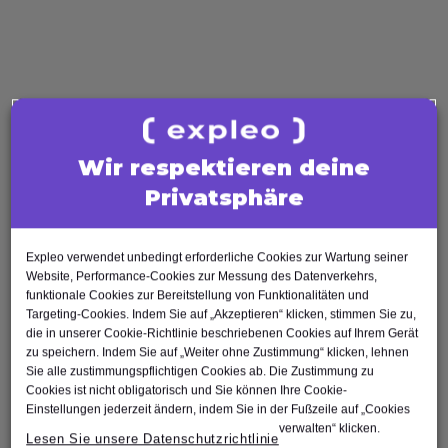
Business Analysis
Business Analyst
Product Owner
Requirements Engineer
Software Engineering
Software Architect
Wir respektieren deine
Software Developer
Privatsphäre
Scrum Master
Agile Tester
Expleo verwendet unbedingt erforderliche Cookies zur Wartung seiner
Test Automation Engineer
Website, Performance-Cookies zur Messung des Datenverkehrs,
funktionale Cookies zur Bereitstellung von Funktionalitäten und
Targeting-Cookies. Indem Sie auf „Akzeptieren“ klicken, stimmen Sie zu,
die in unserer Cookie-Richtlinie beschriebenen Cookies auf Ihrem Gerät
zu speichern. Indem Sie auf „Weiter ohne Zustimmung“ klicken, lehnen
Sie alle zustimmungspflichtigen Cookies ab. Die Zustimmung zu
Cookies ist nicht obligatorisch und Sie können Ihre Cookie-
Nach oben
Einstellungen jederzeit ändern, indem Sie in der Fußzeile auf „Cookies
verwalten“ klicken.
Lesen Sie unsere Datenschutzrichtlinie