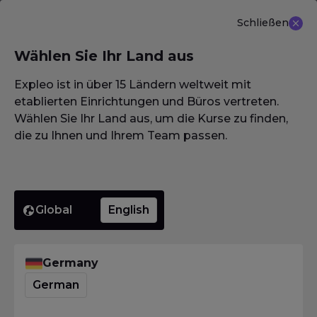
Schließen
DE
Wählen Sie Ihr Land aus
NEU ANGEBOT: ISTQB (CTAL-TM) Advanced Level
Test Management 3.0
Erfahren Sie mehr
Expleo ist in über 15 Ländern weltweit mit
etablierten Einrichtungen und Büros vertreten.
Wählen Sie Ihr Land aus, um die Kurse zu finden,
die zu Ihnen und Ihrem Team passen.
Homepage
·
Glossar / Wörterbuch / Lexikon
·
Befund
Befund
Global
English
Homepage
·
Glossar / Wörterbuch / Lexikon
·
Befund
Germany
Was bedeutet Befund?
German
Das
International Software Testing Qualifications