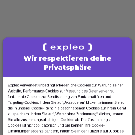
Agile Tester
AI Tester
Business Analysis
Business Analyst
Product Owner
Requirements Engineer
Software Engineering
Wir respektieren deine
Software Architect
Privatsphäre
Software Developer
Scrum Master
Expleo verwendet unbedingt erforderliche Cookies zur Wartung seiner
Agile Tester
Website, Performance-Cookies zur Messung des Datenverkehrs,
funktionale Cookies zur Bereitstellung von Funktionalitäten und
Test Automation Engineer
Targeting-Cookies. Indem Sie auf „Akzeptieren“ klicken, stimmen Sie zu,
die in unserer Cookie-Richtlinie beschriebenen Cookies auf Ihrem Gerät
zu speichern. Indem Sie auf „Weiter ohne Zustimmung“ klicken, lehnen
Sie alle zustimmungspflichtigen Cookies ab. Die Zustimmung zu
Cookies ist nicht obligatorisch und Sie können Ihre Cookie-
Einstellungen jederzeit ändern, indem Sie in der Fußzeile auf „Cookies
Nach oben