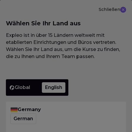
Schließen
DE
Wählen Sie Ihr Land aus
NEU ANGEBOT: ISTQB (CTAL-TM) Advanced Level
Test Management 3.0
Erfahren Sie mehr
Expleo ist in über 15 Ländern weltweit mit
etablierten Einrichtungen und Büros vertreten.
Wählen Sie Ihr Land aus, um die Kurse zu finden,
die zu Ihnen und Ihrem Team passen.
Homepage
·
Glossar / Wörterbuch / Lexikon
·
Angemessenheitstest
Angemess
Global
English
Homepage
·
Glossar / Wörterbuch / Lexikon
·
Germany
Angemessenheitstest
German
Was bedeutet
Angemessenheitstest?