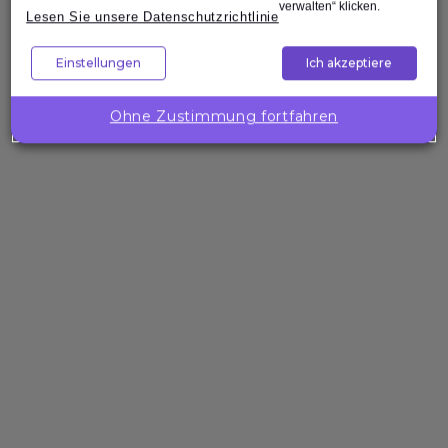
verwalten“ klicken.
Lesen Sie unsere Datenschutzrichtlinie
Unternehmenslösungen
Einstellungen
Ich akzeptiere
Wollen Sie
die
Ohne Zustimmung fortfahren
Kompetenzen
Ihres Teams
gezielt
stärken?
Expleo hilft Ihnen,
passgenaue
Trainings zu
gestalten, zu
entwickeln und
bereitzustellen.
Über die Expleo Academy
Die Expleo Academy geht auf die Trainingsabteilung der 1982
gegründeten SQS AG zurück. Heute sind wir weltweit auf drei