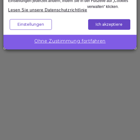
Einstellungen jederzeit ändern, indem Sie in der Fußzeile auf „Cookies
verwalten“ klicken.
Nach oben
Lesen Sie unsere Datenschutzrichtlinie
Einstellungen
Ich akzeptiere
Unternehmenslösungen
Wollen Sie
die
Ohne Zustimmung fortfahren
Kompetenzen
Ihres Teams
gezielt
stärken?
Expleo hilft Ihnen,
passgenaue
Trainings zu
gestalten, zu
entwickeln und
bereitzustellen.
Über die Expleo Academy