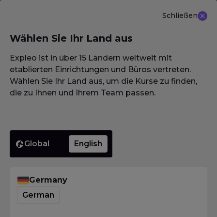
Schließen
DE
Wählen Sie Ihr Land aus
NEU ANGEBOT: ISTQB (CTAL-TM) Advanced Level
Test Management 3.0
Erfahren Sie mehr
Expleo ist in über 15 Ländern weltweit mit
etablierten Einrichtungen und Büros vertreten.
Wählen Sie Ihr Land aus, um die Kurse zu finden,
die zu Ihnen und Ihrem Team passen.
Homepage
·
Glossar / Wörterbuch / Lexikon
·
Äquivalenzklasse
Äquivalen
Global
English
Homepage
·
Glossar / Wörterbuch / Lexikon
·
Äquivalenzklasse
Germany
Was bedeutet
German
Äquivalenzklasse?