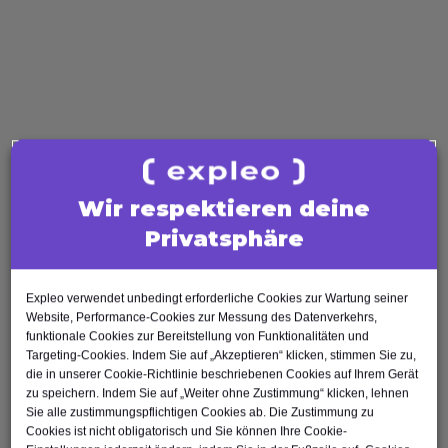
Test Manager
Agile Tester
AI Tester
Business Analysis
Business Analyst
Product Owner
Requirements Engineer
Wir respektieren deine
Software Engineering
Privatsphäre
Software Architect
Software Developer
Scrum Master
Expleo verwendet unbedingt erforderliche Cookies zur Wartung seiner
Website, Performance-Cookies zur Messung des Datenverkehrs,
Agile Tester
funktionale Cookies zur Bereitstellung von Funktionalitäten und
Test Automation Engineer
Targeting-Cookies. Indem Sie auf „Akzeptieren“ klicken, stimmen Sie zu,
die in unserer Cookie-Richtlinie beschriebenen Cookies auf Ihrem Gerät
zu speichern. Indem Sie auf „Weiter ohne Zustimmung“ klicken, lehnen
Sie alle zustimmungspflichtigen Cookies ab. Die Zustimmung zu
Cookies ist nicht obligatorisch und Sie können Ihre Cookie-