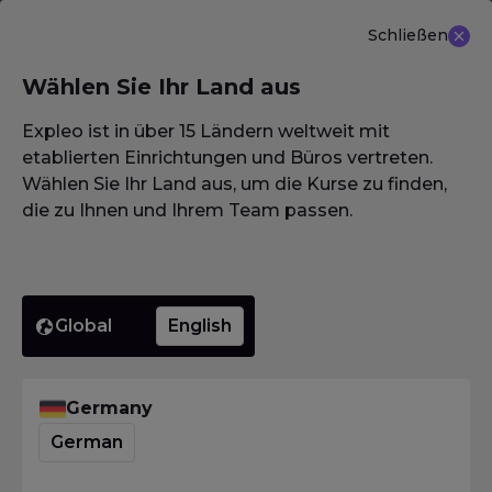
Schließen
DE
Wählen Sie Ihr Land aus
NEU ANGEBOT: ISTQB (CTAL-TM) Advanced Level
Test Management 3.0
Erfahren Sie mehr
Expleo ist in über 15 Ländern weltweit mit
etablierten Einrichtungen und Büros vertreten.
Wählen Sie Ihr Land aus, um die Kurse zu finden,
die zu Ihnen und Ihrem Team passen.
Homepage
·
Glossar / Wörterbuch / Lexikon
·
änderungsbezogenes Testen
änderung
Global
English
Testen
Germany
German
Homepage
·
Glossar / Wörterbuch / Lexikon
·