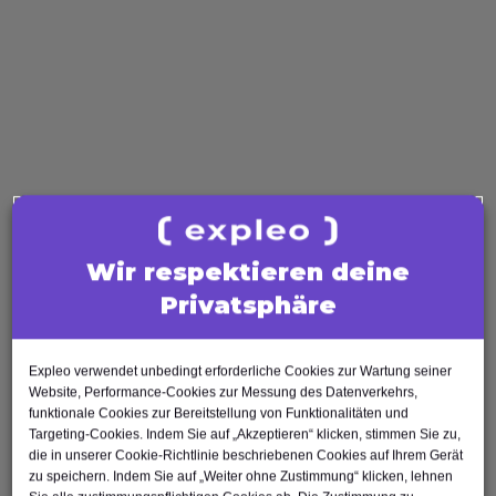
Software Quality
Software Tester
Test Analyst
Test Manager
Agile Tester
AI Tester
Business Analysis
Business Analyst
Product Owner
Wir respektieren deine
Requirements Engineer
Privatsphäre
Software Engineering
Software Architect
Expleo verwendet unbedingt erforderliche Cookies zur Wartung seiner
Software Developer
Website, Performance-Cookies zur Messung des Datenverkehrs,
Scrum Master
funktionale Cookies zur Bereitstellung von Funktionalitäten und
Targeting-Cookies. Indem Sie auf „Akzeptieren“ klicken, stimmen Sie zu,
Agile Tester
die in unserer Cookie-Richtlinie beschriebenen Cookies auf Ihrem Gerät
Test Automation Engineer
zu speichern. Indem Sie auf „Weiter ohne Zustimmung“ klicken, lehnen