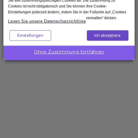
Sie alle zustimmungspflichtigen Cookies ab. Die Zustimmung zu
Cookies ist nicht obligatorisch und Sie können Ihre Cookie-
Einstellungen jederzeit ändern, indem Sie in der Fußzeile auf „Cookies
verwalten“ klicken.
Lesen Sie unsere Datenschutzrichtlinie
Nach oben
Einstellungen
Ich akzeptiere
Unternehmenslösungen
Ohne Zustimmung fortfahren
Wollen Sie
die
Kompetenzen
Ihres Teams
gezielt
stärken?
Expleo hilft Ihnen,
passgenaue
Trainings zu
gestalten, zu
entwickeln und
bereitzustellen.