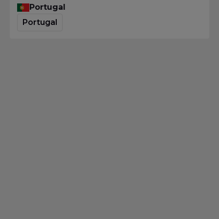
Portugal
Portugal
Business Analysis
BA-Training – Warum Lernpfade
nutzen?