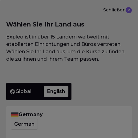
Schließen
DE
Wählen Sie Ihr Land aus
NEU ANGEBOT: ISTQB (CTAL-TM) Advanced Level
Test Management 3.0
Erfahren Sie mehr
Expleo ist in über 15 Ländern weltweit mit
etablierten Einrichtungen und Büros vertreten.
Wählen Sie Ihr Land aus, um die Kurse zu finden,
die zu Ihnen und Ihrem Team passen.
Global
English
Germany
German