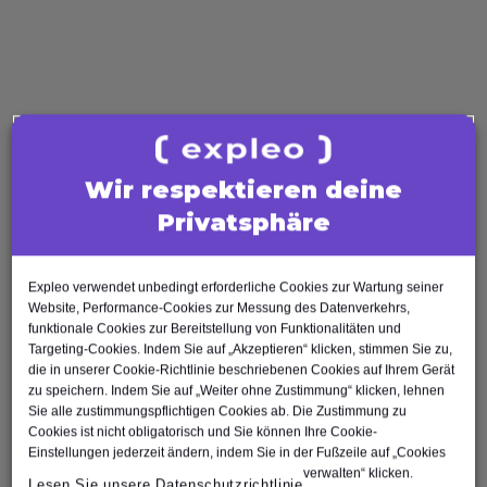
nächsten möglichen Trainingsschritts. Wie finden
Sie einen Anbieter, der Ihre Lernbedürfnisse
versteht und den gewünschten Mehrwert liefert?
Zunächst würde ich einen Anbieter wählen, der
bereits
Learning-Pathway-Optionen
passend zu
Ihren Anforderungen anbietet. Das zeigt mir, dass
der Trainer Erfahrung und Wissen besitzt, um Sie
Wir respektieren deine
auf Ihrer Lernreise zu begleiten.
Privatsphäre
Ein
Business-Analysis-Learning-Pathway
deckt
eine Vielzahl von Konzepten, Techniken und
Expleo verwendet unbedingt erforderliche Cookies zur Wartung seiner
Methoden ab – und ermöglicht es Ihnen, die
Website, Performance-Cookies zur Messung des Datenverkehrs,
Weiterentwicklung Ihres Business-Systems aktiv
funktionale Cookies zur Bereitstellung von Funktionalitäten und
zu unterstützen
Targeting-Cookies. Indem Sie auf „Akzeptieren“ klicken, stimmen Sie zu,
die in unserer Cookie-Richtlinie beschriebenen Cookies auf Ihrem Gerät
Im nächsten Blog teile ich
Erfahrungen aus
zu speichern. Indem Sie auf „Weiter ohne Zustimmung“ klicken, lehnen
erster Hand
, in denen ich die Vorteile der
Expleo
Sie alle zustimmungspflichtigen Cookies ab. Die Zustimmung zu
Cookies ist nicht obligatorisch und Sie können Ihre Cookie-
BA Learning Pathways
darlege – und warum Sie
Einstellungen jederzeit ändern, indem Sie in der Fußzeile auf „Cookies
sie bei Ihren Kern-BA-Trainingsempfehlungen
verwalten“ klicken.
Lesen Sie unsere Datenschutzrichtlinie