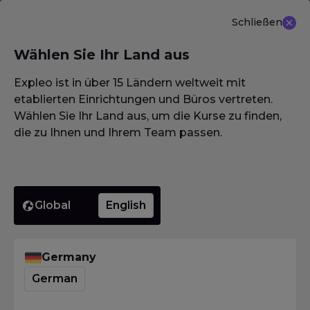
Schließen
DE
Wählen Sie Ihr Land aus
NEU ANGEBOT: ISTQB (CTAL-TM) Advanced Level
Test Management 3.0
Erfahren Sie mehr
Expleo ist in über 15 Ländern weltweit mit
etablierten Einrichtungen und Büros vertreten.
Wählen Sie Ihr Land aus, um die Kurse zu finden,
die zu Ihnen und Ihrem Team passen.
Global
English
Germany
German