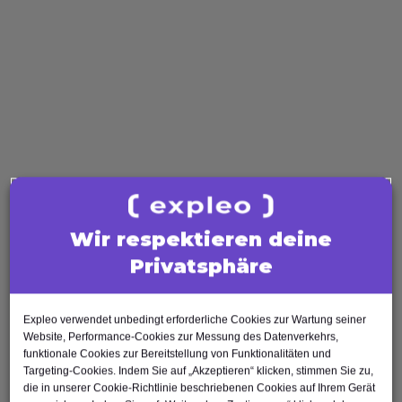
Arbeiten mit Page Objects und Keyword-
Gesteuerten Tests
Umgang mit iFrames, Alerts und Prompts
Ein weiterer wichtiger Aspekt ist eine
persönliche Trainingsumgebung, in der alle
praktischen Übungen durchgeführt werden
können. Diese
Amazon Web Services
(AWS)
-Instanzen stehen während des
gesamten Kurses zur Verfügung. Sie sind
Wir respektieren deine
vollständig mit Entwicklungsumgebungen
ausgestattet, sodass Teilnehmende direkt mit
Privatsphäre
dem Testen von Webseiten und dem
Schreiben automatisierter Tests beginnen
Expleo verwendet unbedingt erforderliche Cookies zur Wartung seiner
können.
Website, Performance-Cookies zur Messung des Datenverkehrs,
funktionale Cookies zur Bereitstellung von Funktionalitäten und
Weitere Details?
Targeting-Cookies. Indem Sie auf „Akzeptieren“ klicken, stimmen Sie zu,
die in unserer Cookie-Richtlinie beschriebenen Cookies auf Ihrem Gerät