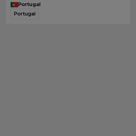
Portugal
Portugal
Automation
Automation: 4 Kurse, die Sie
besuchen sollten
Homepage
·
Blog
·
Automation
·
Automation: 4 Kurse, die Sie
besuchen sollten